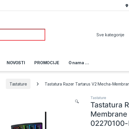
or:
NOVOSTI
PROMOCIJE
O nama …
Tastature
Tastatura Razer Tartarus V2 Mecha-Membr
Tastature
🔍
Tastatura 
Membrane 
02270100