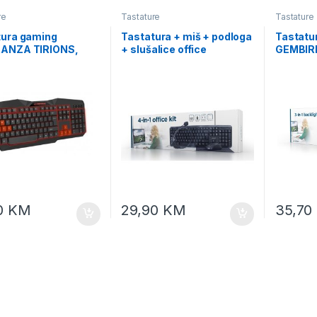
re
Tastature
Tastature
tura gaming
Tastatura + miš + podloga
Tastatu
ANZA TIRIONS,
+ slušalice office
GEMBIR
lluminated, red, US
GEMBIRD, KBS-UO4-01,
01, mul
t, EGK201R
multimedia USB, USA
layout
layout
0
KM
29,90
KM
35,70