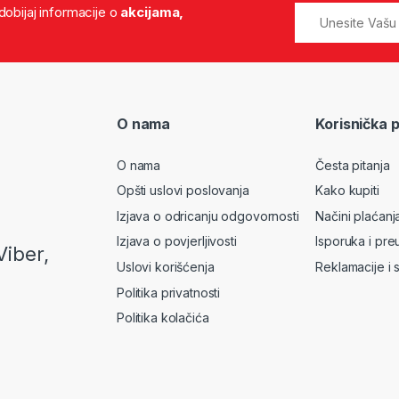
 dobijaj informacije o
akcijama,
O nama
Korisnička 
O nama
Česta pitanja
Opšti uslovi poslovanja
Kako kupiti
Izjava o odricanju odgovornosti
Načini plaćanj
Izjava o povjerljivosti
Isporuka i pre
Viber,
Uslovi korišćenja
Reklamacije i 
Politika privatnosti
Politika kolačića