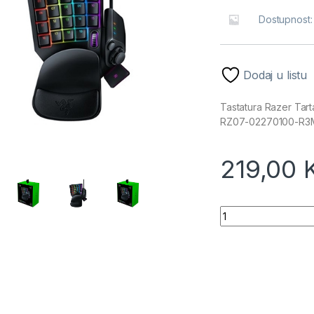
Dostupnost
Dodaj u listu
Tastatura Razer Ta
RZ07-02270100-R3
219,00
Tastatura Razer 