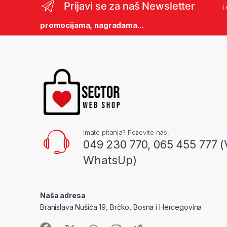
Prijavi se za naš Newsletter
i
promocijama, nagradama...
Imate pitanja? Pozovite nas!
049 230 770, 065 455 777 (
WhatsUp)
Naša adresa
Branislava Nušića 19, Brčko, Bosna i Hercegovina