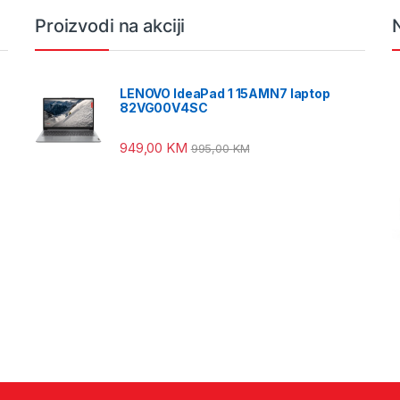
Proizvodi na akciji
LENOVO IdeaPad 1 15AMN7 laptop
82VG00V4SC
949,00
KM
995,00
KM