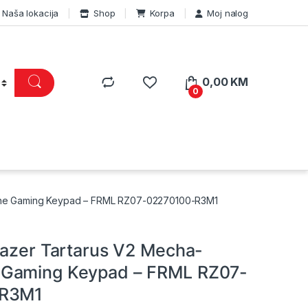
Naša lokacija
Shop
Korpa
Moj nalog
0,00
KM
0
ane Gaming Keypad – FRML RZ07-02270100-R3M1
Razer Tartarus V2 Mecha-
Gaming Keypad – FRML RZ07-
-R3M1