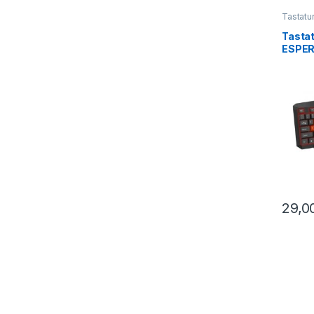
Tastatu
Tasta
ESPER
USB, i
layou
29,0