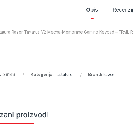
Opis
Recenzi
tatura Razer Tartarus V2 Mecha-Membrane Gaming Keypad – FRML
U:
39149
Kategorija:
Tastature
Brand:
Razer
zani proizvodi