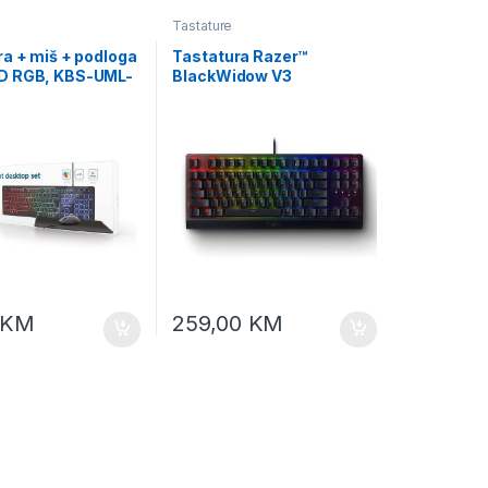
Tastature
ra + miš + podloga
Tastatura Razer™
D RGB, KBS-UML-
BlackWidow V3
timedia USB, USA
Tenkeyless – Mechanical
Gaming Keyboard (Yellow
Switch) – US Layout, FRML
packaging, RZ03-
03491800-R3M1
KM
259,00
KM