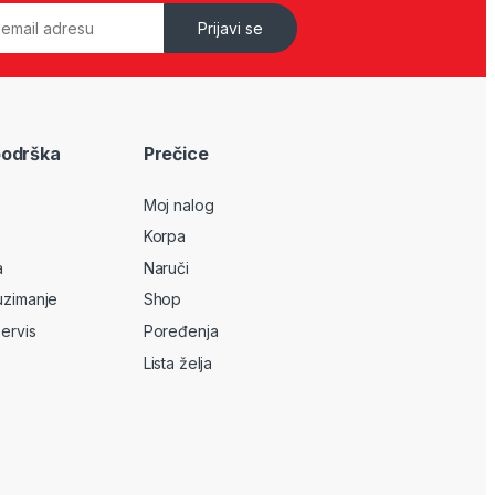
Prijavi se
podrška
Prečice
Moj nalog
Korpa
a
Naruči
uzimanje
Shop
servis
Poređenja
Lista želja