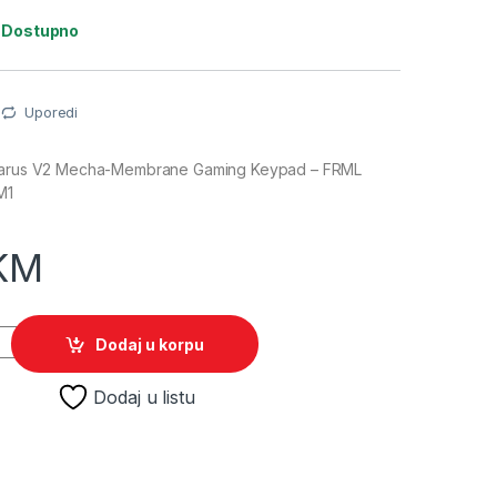
:
Dostupno
Uporedi
rtarus V2 Mecha-Membrane Gaming Keypad – FRML
M1
KM
Tartarus V2 Mecha-Membrane Gaming Keypad - FRML RZ07-0227
Dodaj u korpu
Dodaj u listu