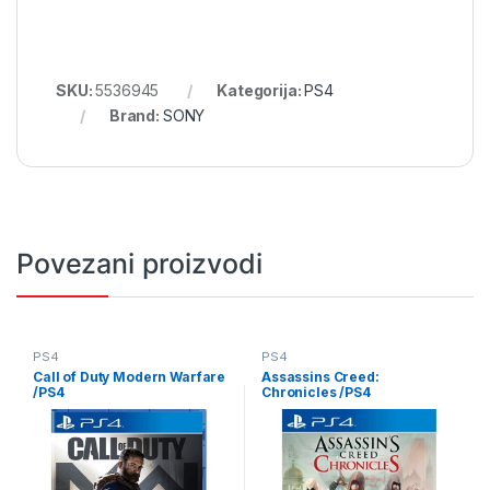
SKU:
5536945
Kategorija:
PS4
Brand:
SONY
Povezani proizvodi
PS4
PS4
Call of Duty Modern Warfare
Assassins Creed:
/PS4
Chronicles /PS4