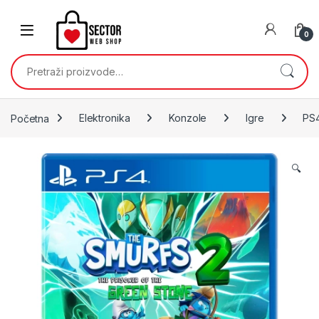
Skip to navigation
Skip to content
0
Pretraži:
Početna
Elektronika
Konzole
Igre
PS
🔍