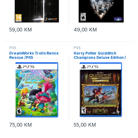
59,00
KM
49,00
KM
PS5
PS5
DreamWorks Trolls Remix
Harry Potter Quidditch
Rescue /PS5
Champions Deluxe Edition /
PS5
75,00
KM
55,00
KM