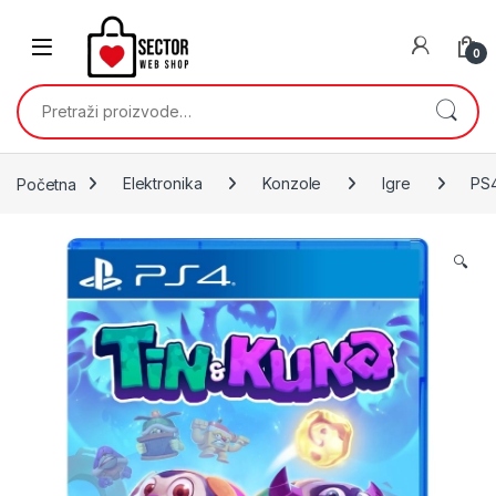
Skip to navigation
Skip to content
0
Pretraži:
Početna
Elektronika
Konzole
Igre
PS
🔍