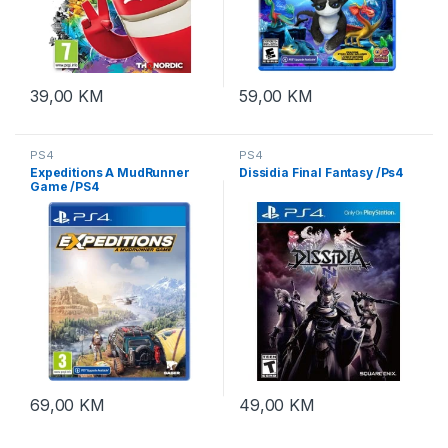
39,00
KM
59,00
KM
PS4
PS4
Expeditions A MudRunner
Dissidia Final Fantasy /Ps4
Game /PS4
69,00
KM
49,00
KM