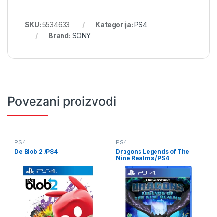
SKU:
5534633
Kategorija:
PS4
Brand:
SONY
Povezani proizvodi
PS4
PS4
De Blob 2 /PS4
Dragons Legends of The
Nine Realms /PS4