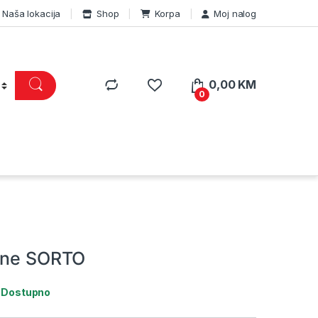
Naša lokacija
Shop
Korpa
Moj nalog
0,00
KM
0
zne SORTO
:
Dostupno