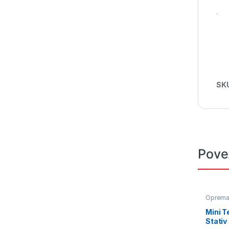
.
SK
Pove
Oprem
Mini T
Stati