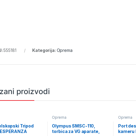
U:
555181
Kategorija:
Oprema
zani proizvodi
a
Oprema
Oprema
elskopski Tripod
Olympus SMSC-110,
Port des
v ESPERANZA
torbica za VG aparate,
kameru 