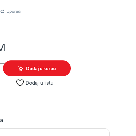
Uporedi
M
TO quantity
Dodaj u korpu
Dodaj u listu
ja