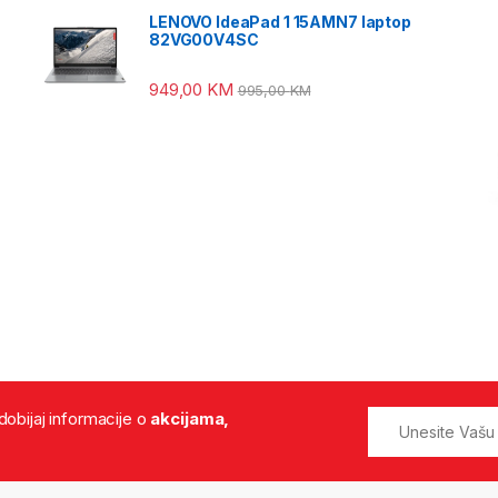
LENOVO IdeaPad 1 15AMN7 laptop
82VG00V4SC
949,00
KM
995,00
KM
 dobijaj informacije o
akcijama,