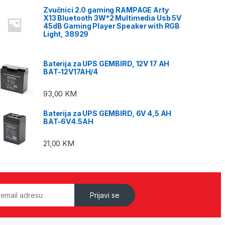
Zvučnici 2.0 gaming RAMPAGE Arty
X13 Bluetooth 3W*2 Multimedia Usb 5V
45dB Gaming Player Speaker with RGB
Light, 38929
Baterija za UPS GEMBIRD, 12V 17 AH
BAT-12V17AH/4
93,00
KM
Baterija za UPS GEMBIRD, 6V 4,5 AH
BAT-6V4.5AH
21,00
KM
Prijavi se