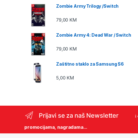
Zombie Army Trilogy /Switch
79,00
KM
Zombie Army 4: Dead War / Switch
79,00
KM
Zaštitno staklo za Samsung S6
5,00
KM
Prijavi se za naš Newsletter
i
promocijama, nagradama...