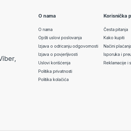
O nama
Korisnička 
O nama
Česta pitanja
Opšti uslovi poslovanja
Kako kupiti
Izjava o odricanju odgovornosti
Načini plaćanj
Izjava o povjerljivosti
Isporuka i pre
Viber,
Uslovi korišćenja
Reklamacije i 
Politika privatnosti
Politika kolačića