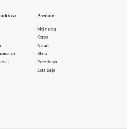
podrška
Prečice
Moj nalog
Korpa
a
Naruči
uzimanje
Shop
servis
Poređenja
Lista želja