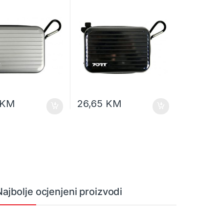
0350
mat 400351
KM
26,65
KM
Najbolje ocjenjeni proizvodi