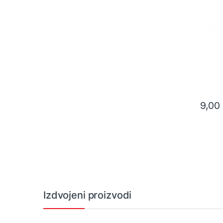
ALDER
0,5kg,
9,00
Izdvojeni proizvodi