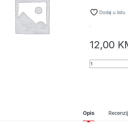
Dodaj u listu
.
12,00
K
Torbice razne SOR
Opis
Recenzi