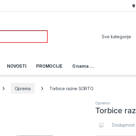
or:
NOVOSTI
PROMOCIJE
O nama …
Oprema
Torbice razne SORTO
Oprema
Torbice ra
Dostupnost