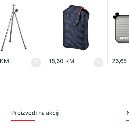
, 150-290mm.
smart soft case, E0412112
mat 40
 3 nivoa, EF106
KM
18,60
KM
26,65
Proizvodi na akciji