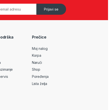
Prijavi se
podrška
Prečice
Moj nalog
Korpa
a
Naruči
uzimanje
Shop
servis
Poređenja
Lista želja