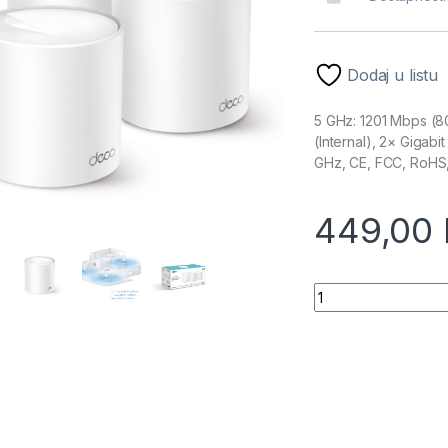
Dodaj u listu
5 GHz: 1201 Mbps (80
(Internal), 2× Gigabi
GHz, CE, FCC, RoHS,
449,00
TP-Link Deco X10 