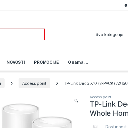
or:
NOVOSTI
PROMOCIJE
O nama …
a
Access point
TP-Link Deco X10 (3-PACK) AX15
Access point
🔍
TP-Link D
Whole Hom
Dostupnost