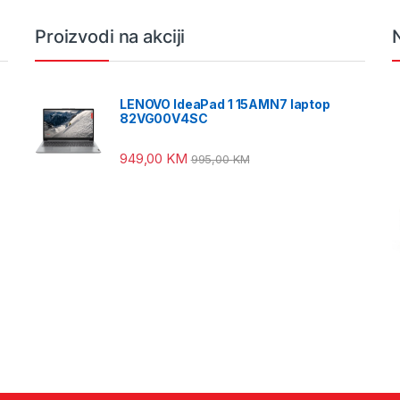
Proizvodi na akciji
LENOVO IdeaPad 1 15AMN7 laptop
82VG00V4SC
949,00
KM
995,00
KM