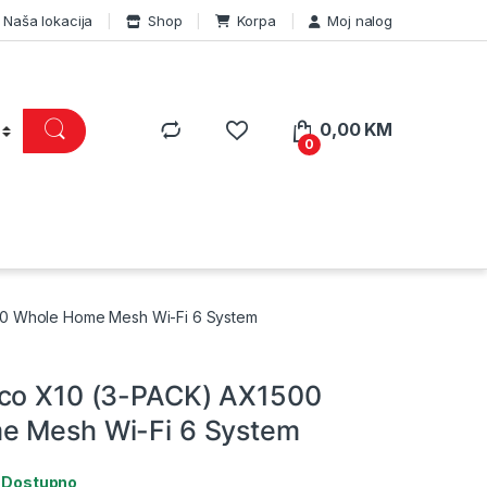
Naša lokacija
Shop
Korpa
Moj nalog
0,00
KM
0
00 Whole Home Mesh Wi-Fi 6 System
eco X10 (3-PACK) AX1500
e Mesh Wi-Fi 6 System
:
Dostupno