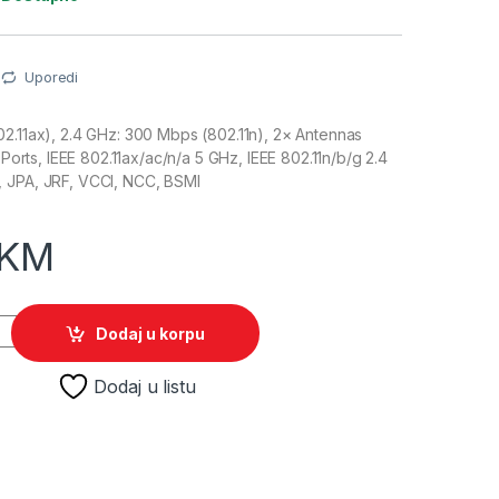
Uporedi
2.11ax), 2.4 GHz: 300 Mbps (802.11n), 2× Antennas
t Ports, IEEE 802.11ax/ac/n/a 5 GHz, IEEE 802.11n/b/g 2.4
 JPA, JRF, VCCI, NCC, BSMI
KM
(3-PACK) AX1500 Whole Home Mesh Wi-Fi 6 System quantity
Dodaj u korpu
Dodaj u listu