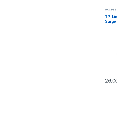
Access 
TP-Li
Surge 
26,0