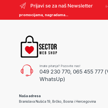
Prijavi se za naš Newsletter
i
promocijama, nagradama...
Imate pitanja? Pozovite nas!
049 230 770, 065 455 777 (
WhatsUp)
Naša adresa
Branislava Nušića 19, Brčko, Bosna i Hercegovina