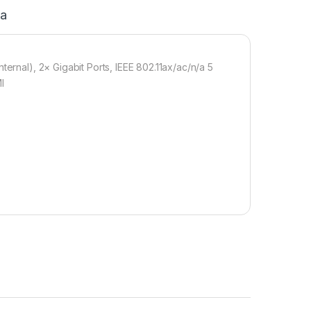
ja
ternal), 2× Gigabit Ports, IEEE 802.11ax/ac/n/a 5
I