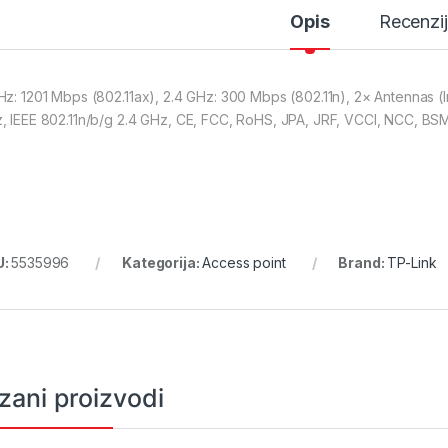
Opis
Recenzi
Hz: 1201 Mbps (802.11ax), 2.4 GHz: 300 Mbps (802.11n), 2× Antennas (In
, IEEE 802.11n/b/g 2.4 GHz, CE, FCC, RoHS, JPA, JRF, VCCI, NCC, BSM
U:
5535996
Kategorija:
Access point
Brand:
TP-Link
zani proizvodi