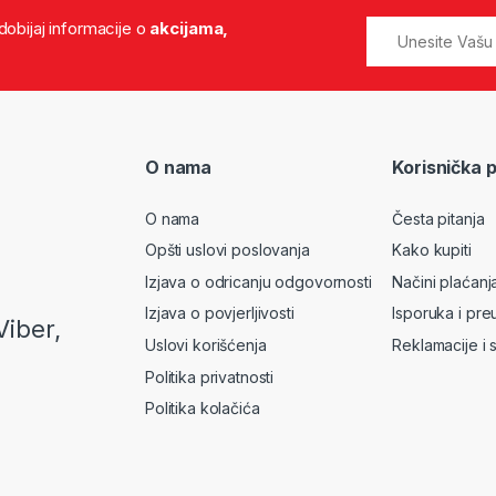
 dobijaj informacije o
akcijama,
O nama
Korisnička 
O nama
Česta pitanja
Opšti uslovi poslovanja
Kako kupiti
Izjava o odricanju odgovornosti
Načini plaćanj
Izjava o povjerljivosti
Isporuka i pre
Viber,
Uslovi korišćenja
Reklamacije i 
Politika privatnosti
Politika kolačića