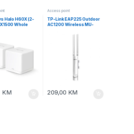
int
Access point
s Halo H60X (2-
TP-Link EAP225 Outdoor
X1500 Whole
AC1200 Wireless MU-
sh Wi-Fi System
MIMO Gb In/Outdoor
access point
0
KM
209,00
KM