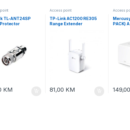
point
Access point
Access po
nk TL-ANT24SP
TP-Link AC1200 RE305
Mercusy
Protector
Range Extender
PACK) A
Home Me
0
KM
81,00
KM
149,0