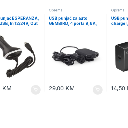
a
Oprema
Oprema
Punjač ESPERANZA,
USB punjač za auto
USB pun
USB, In 12/24V, Out
GEMBIRD, 4 porta 9,6A,
charge
 EZ109
black, EG-4U-CAR-01
QUICK 
20W USB
EZC104
0
KM
29,00
KM
14,50