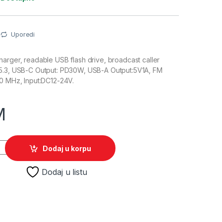
Uporedi
arger, readable USB flash drive, broadcast caller
5.3, USB-C Output: PD30W, USB-A Output:5V1A, FM
.0 MHz, Input:DC12-24V.
M
itter Bluetooth + Lightning Cable Q260A quantity
Dodaj u korpu
Dodaj u listu