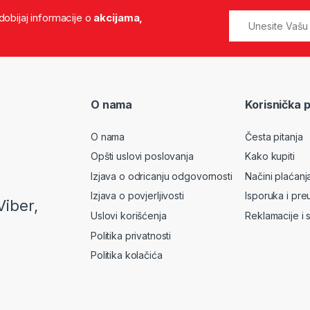
 dobijaj informacije o
akcijama,
O nama
Korisnička 
O nama
Česta pitanja
Opšti uslovi poslovanja
Kako kupiti
Izjava o odricanju odgovornosti
Načini plaćanj
Izjava o povjerljivosti
Isporuka i pre
Viber,
Uslovi korišćenja
Reklamacije i 
Politika privatnosti
Politika kolačića