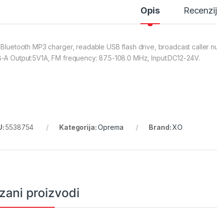
Opis
Recenzi
 Bluetooth MP3 charger, readable USB flash drive, broadcast caller 
-A Output:5V1A, FM frequency: 87.5-108.0 MHz, Input:DC12-24V.
U:
5538754
Kategorija:
Oprema
Brand:
XO
zani proizvodi