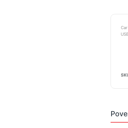
Car
USB
SK
Pove