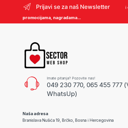
Prijavi se za naš Newsletter
i
promocijama, nagradama...
Imate pitanja? Pozovite nas!
049 230 770, 065 455 777 (
WhatsUp)
Naša adresa
Branislava Nušića 19, Brčko, Bosna i Hercegovina