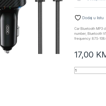
Dodaj u listu
Car Bluetooth MP3 ch
number, Bluetooth V
frequency: 87.5-108
17,00
K
XO BCC17 FM Transm