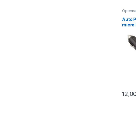
Oprem
Auto 
micro 
5V 1A,
12,0