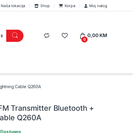
Naša lokacija
Shop
Korpa
Moj nalog
0,00
KM
0
ightning Cable Q260A
M Transmitter Bluetooth +
Cable Q260A
:
Dostupno