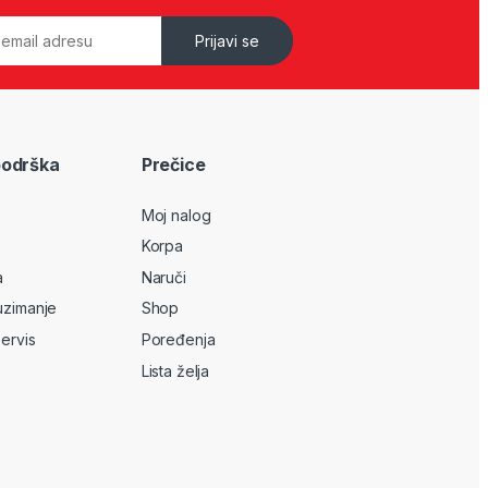
Prijavi se
podrška
Prečice
Moj nalog
Korpa
a
Naruči
uzimanje
Shop
servis
Poređenja
Lista želja