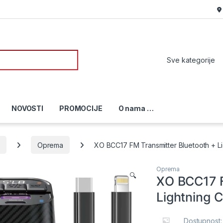
or:
NOVOSTI
PROMOCIJE
O nama …
i
Oprema
XO BCC17 FM Transmitter Bluetooth + L
Oprema
🔍
XO BCC17 F
Lightning 
Dostupnost