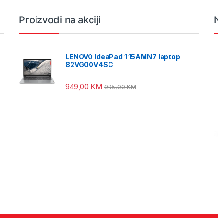
Proizvodi na akciji
LENOVO IdeaPad 1 15AMN7 laptop
82VG00V4SC
949,00
KM
995,00
KM