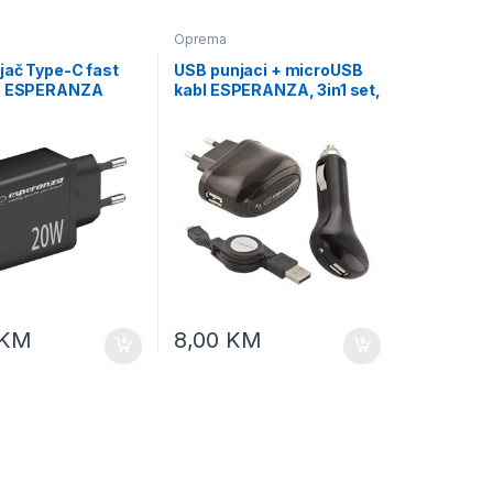
Oprema
jač Type-C fast
USB punjaci + microUSB
r, ESPERANZA
kabl ESPERANZA, 3in1 set,
POWER CHARGER
DC 12-24V, AC 100-240V,
-C PD, BLACK,
out 5V/1000mA, EZ116
K
KM
8,00
KM