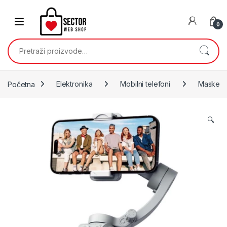
Skip to navigation
Skip to content
0
Pretraži:
Početna
Elektronika
Mobilni telefoni
Maske
🔍