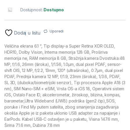
Dostupnost:
Dostupno
Uporedi
Dodaj u listu
Veličina ekrana 6.1 “, Tip display-a Super Retina XDR OLED,
HDR10, Dolby Vision, Interna memorija 128 GB, Proširiva
memorija ne, RAM memorija 8 GB, Stražnja kamera Dvostruka:48
MP, f/1.6, 26mm (široka), 1/1.56, 1.0µm, dual pixel PDAF, sensor-
shift OIS, 12 MP, f/2.2, 13mm, 120° (ultraširoka), 0.7µm, dual pixel
PDAF, Prednja kamera 12 MP, f/1.9, 23mm (široka), 1/3.6, PDAF,
SL 3D, (duboka/biometrijski senzor), Tip procesora Apple A18 (3
nm), SIM Nano-SIM + eSIM, Vrsta OS-a iOS 18, Operativni sistem
iOS, Ostalo Face ID, akcelerometar, žiroskop, blizina, kompas,
barometar,Ultra Wideband (UWB) podrška (gen2 čip),SOS,
poruke i Find My putem satelita, zbog smanjenja zagađivanja
okoliša Apple je iz paketa uklonio USB adapter za napajanje i
EarPods. Kabel USB-C ostavljen je u paketu, Visina 147.6 mm,
Širina 71.6 mm, Dubina 7.8 mm