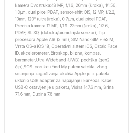
kamera Dvostruka:48 MP, f/1.6, 26mm (široka), 1/1.56,
1.0µm, dual pixel PDAF, sensor-shift OIS, 12 MP, f/2.2,
13mm, 120° (ultraširoka), 0.7µm, dual pixel PDAF,
Prednja kamera 12 MP, f/1.9, 23mm (široka), 1/3.6,
PDAF, SL 3D, (duboka/biometrijski senzor), Tip
procesora Apple A18 (3 nm), SIM Nano-SIM + eSIM,
Vrsta OS-a iOS 18, Operativni sistem iOS, Ostalo Face
ID, akcelerometar, žiroskop, blizina, kompas,
barometar,Ultra Wideband (UWB) podrška (gen2
čip),SOS, poruke i Find My putem satelita, zbog
smanjenja zagađivanja okoliša Apple je iz paketa
uklonio USB adapter za napajanje i EarPods. Kabel
USB-C ostavljen je u paketu, Visina 147.6 mm, Širina
71.6 mm, Dubina 7.8 mm