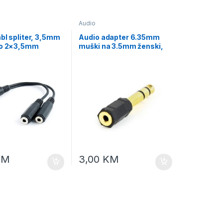
Audio
bl spliter, 3,5mm
Audio adapter 6.35mm
to 2×3,5mm
muški na 3.5mm ženski,
 10cm, GEMBIRD
GEMBIRD A-6.35M-3.5F
-0.1M, black
KM
3,00
KM