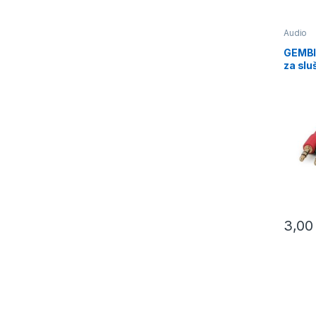
Audio
GEMBI
za sl
3pin t
(mic/s
3,0