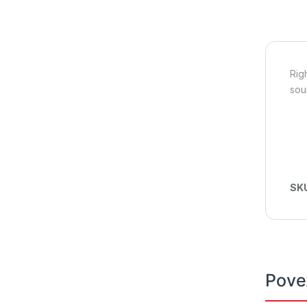
Rig
sou
SK
Pove