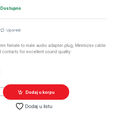
:
Dostupno
Uporedi
 mm female to male audio adapter plug, Minimizes cable
 contacts for excellent sound quality
M
mm muški na 3.5mm ženski, 90 stepeni, GEMBIRD A-3.5M-3.5FL 
Dodaj u korpu
Dodaj u listu