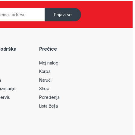
Prijavi se
podrška
Prečice
Moj nalog
Korpa
a
Naruči
uzimanje
Shop
servis
Poređenja
Lista želja