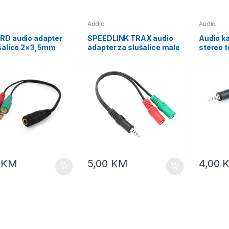
Audio
Audio
RD audio adapter
SPEEDLINK TRAX audio
Audio ka
ušalice 2×3,5mm
adapter za slušalice male
stereo 
o 1x 3,5 mm 4pin
3,5mm 4-pin to female
stereo,
lušalice), CCA-418
2×3,5mm 3-pin,
CCA-415
PS5/PS4/Xbox Series X/S,
SL-450103-BK
0
KM
5,00
KM
4,00