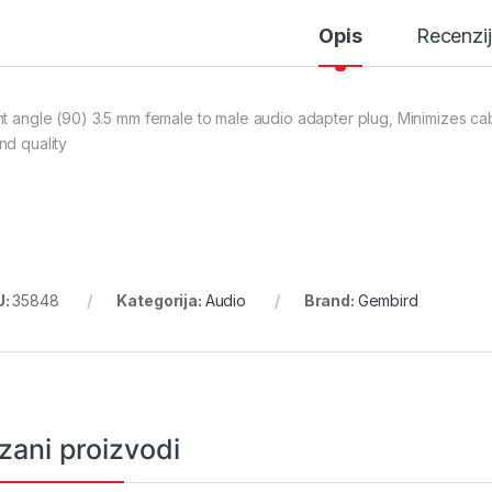
Opis
Recenzi
ht angle (90) 3.5 mm female to male audio adapter plug, Minimizes ca
nd quality
U:
35848
Kategorija:
Audio
Brand:
Gembird
zani proizvodi