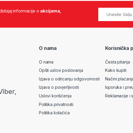
 dobijaj informacije o
akcijama,
O nama
Korisnička 
O nama
Česta pitanja
Opšti uslovi poslovanja
Kako kupiti
Izjava o odricanju odgovornosti
Načini plaćanj
Izjava o povjerljivosti
Isporuka i pre
Viber,
Uslovi korišćenja
Reklamacije i 
Politika privatnosti
Politika kolačića