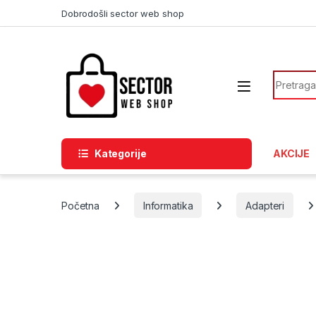
Skip to navigation
Skip to content
Dobrodošli sector web shop
Search f
Kategorije
AKCIJE
Početna
Informatika
Adapteri