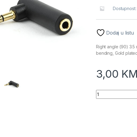
Dostupnost
Dodaj u listu
Right angle (90) 3.5
bending, Gold plated
3,00
K
Audio adapter 3.5