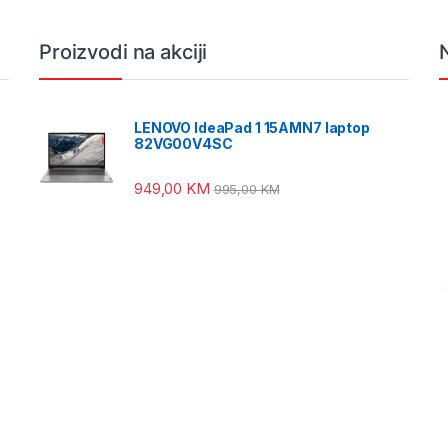
Proizvodi na akciji
LENOVO IdeaPad 1 15AMN7 laptop
82VG00V4SC
949,00
KM
995,00
KM