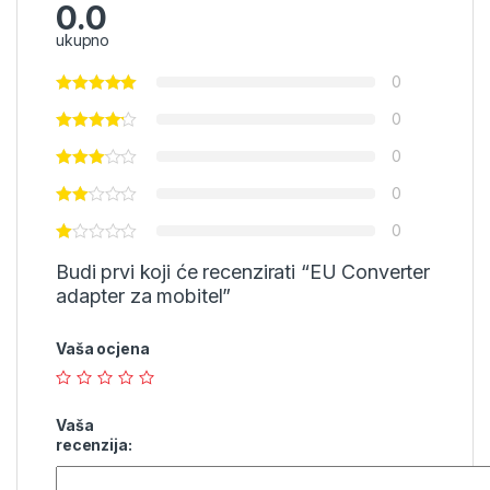
0.0
ukupno
0
0
0
0
0
Budi prvi koji će recenzirati “EU Converter
adapter za mobitel”
Vaša ocjena
Vaša
recenzija: