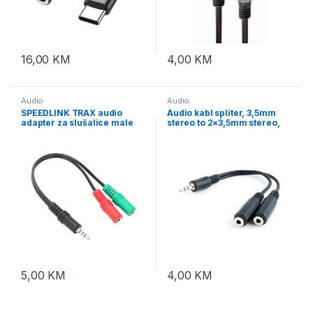
16,00
KM
4,00
KM
Audio
Audio
SPEEDLINK TRAX audio
Audio kabl spliter, 3,5mm
adapter za slušalice male
stereo to 2×3,5mm stereo,
3,5mm 4-pin to female
10cm, GEMBIRD CCA-415-
2×3,5mm 3-pin,
0.1M, black
PS5/PS4/Xbox Series X/S,
SL-450103-BK
5,00
KM
4,00
KM