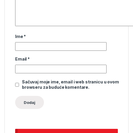
Ime
*
Email
*
Sačuvaj moje ime, email i web stranicu u ovom
browseru za buduće komentare.