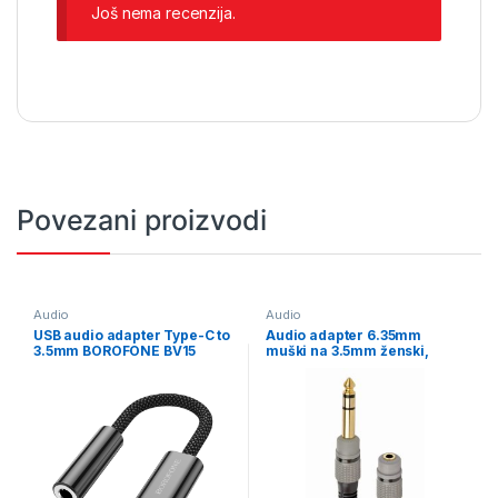
Još nema recenzija.
Povezani proizvodi
Audio
Audio
USB audio adapter Type-C to
Audio adapter 6.35mm
3.5mm BOROFONE BV15
muški na 3.5mm ženski,
digital audio converter black
GEMBIRD cable, 0.2 m, A-
63M35F-0.2M