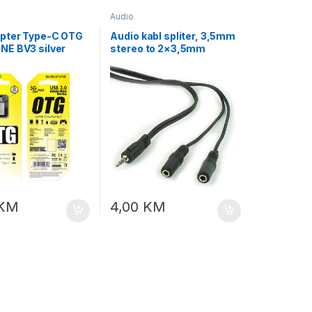
Audio
pter Type-C OTG
Audio kabl spliter, 3,5mm
E BV3 silver
stereo to 2×3,5mm
stereo, 5m, GEMBIRD
CCA-415, black
KM
4,00
KM