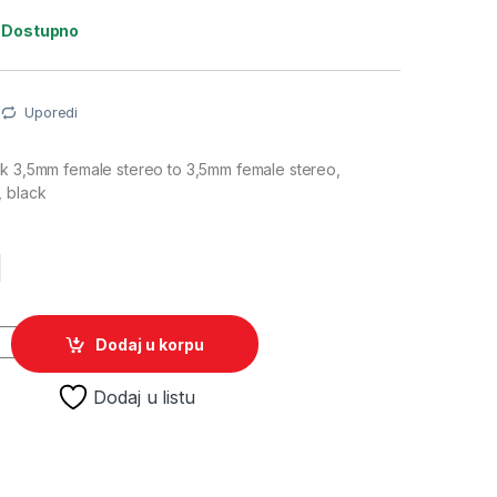
:
Dostupno
Uporedi
ik 3,5mm female stereo to 3,5mm female stereo,
 black
M
nik 3,5mm female stereo to 3,5mm female stereo, GEMBIRD A-3.
Dodaj u korpu
Dodaj u listu