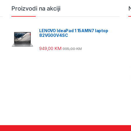
Proizvodi na akciji
LENOVO IdeaPad 1 15AMN7 laptop
82VG00V4SC
949,00
KM
995,00
KM