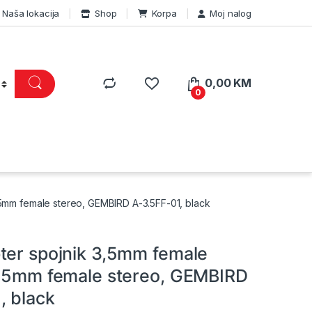
Naša lokacija
Shop
Korpa
Moj nalog
0,00
KM
0
,5mm female stereo, GEMBIRD A-3.5FF-01, black
ter spojnik 3,5mm female
3,5mm female stereo, GEMBIRD
, black