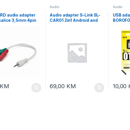
Audio
Audio
RD audio adapter
Audio adapter S-Link SL-
USB ada
šalice 3,5mm 4pin
CAR01 2in1 Android and
BOROFON
3,5 mm 3pin
Apple Devices Wireless
lušalice), white,
Android Auto and Carplay,
417W
42542
KM
69,00
KM
10,00