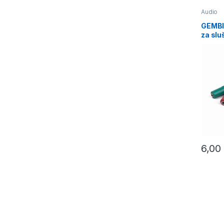
Audio
GEMBI
za slu
to 2x 
(mic/s
CCA-
6,00