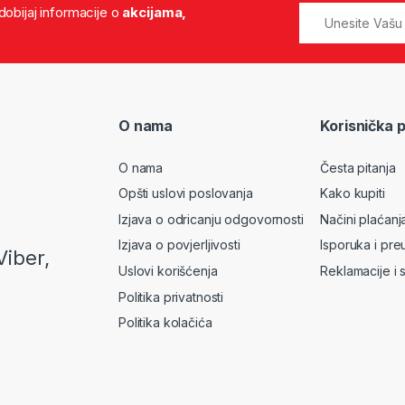
 dobijaj informacije o
akcijama,
O nama
Korisnička 
O nama
Česta pitanja
Opšti uslovi poslovanja
Kako kupiti
Izjava o odricanju odgovornosti
Načini plaćanj
Izjava o povjerljivosti
Isporuka i pre
Viber,
Uslovi korišćenja
Reklamacije i 
Politika privatnosti
Politika kolačića