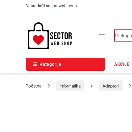
Skip to navigation
Skip to content
Dobrodošli sector web shop
Search f
Kategorije
AKCIJE
Početna
Informatika
Adapteri