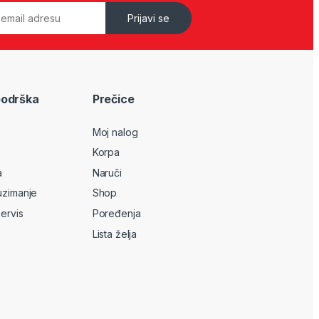
Prijavi se
podrška
Prečice
Moj nalog
Korpa
a
Naruči
uzimanje
Shop
servis
Poređenja
Lista želja