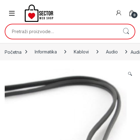
Skip to navigation
Skip to content
0
Pretraži:
Početna
Informatika
Kablovi
Audio
Audi
🔍