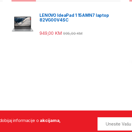
LENOVO IdeaPad 1 15AMN7 laptop
82VG00V4SC
949,00
KM
995,00
KM
 dobijaj informacije o
akcijama,