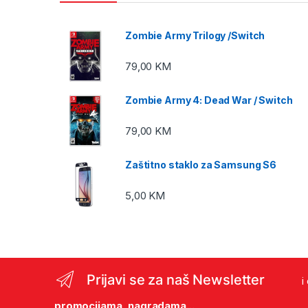
Zombie Army Trilogy /Switch
79,00
KM
Zombie Army 4: Dead War / Switch
79,00
KM
Zaštitno staklo za Samsung S6
5,00
KM
Prijavi se za naš Newsletter
i
promocijama, nagradama...