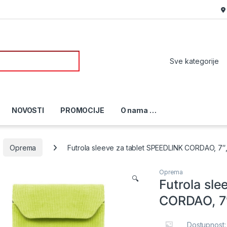
or:
NOVOSTI
PROMOCIJE
O nama …
Oprema
Futrola sleeve za tablet SPEEDLINK CORDAO, 7″
Oprema
🔍
Futrola sl
CORDAO, 7″
Dostupnost