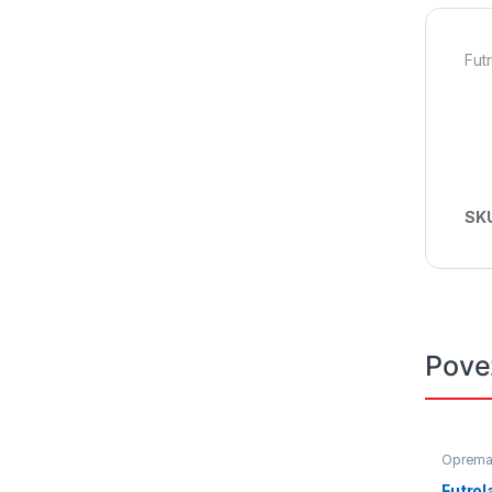
Fut
SK
Pove
Oprem
Futrol