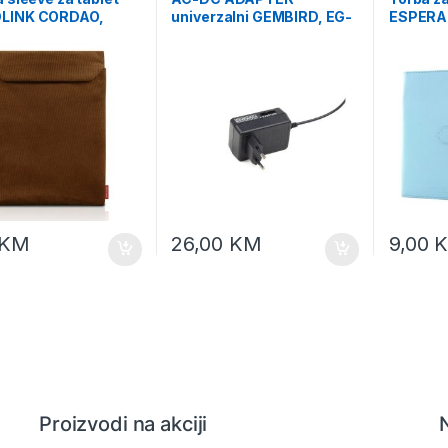
LINK CORDAO,
univerzalni GEMBIRD, EG-
ESPERAN
 brown, SL-7039-BN
MC-008 12W, 100-240V,
random 
3,4.5,5,6,7.5,9,12V, set
konektora
KM
26,00
KM
9,00
Proizvodi na akciji