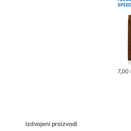
SPEED
10,1″,
7,00
Izdvojeni proizvodi