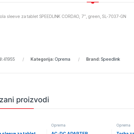
rola sleeve za tablet SPEEDLINK CORDAO, 7″, green, SL-7037-GN
U:
41955
Kategorija:
Oprema
Brand:
Speedlink
zani proizvodi
a
Oprema
Oprema
a sleeve za tablet
AC-DC ADAPTER
Torba za