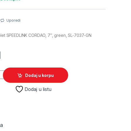
Uporedi
ablet SPEEDLINK CORDAO, 7″, green, SL-7037-GN
M
tablet SPEEDLINK CORDAO, 7", green, SL-7037-GN quantity
Dodaj u korpu
Dodaj u listu
ja