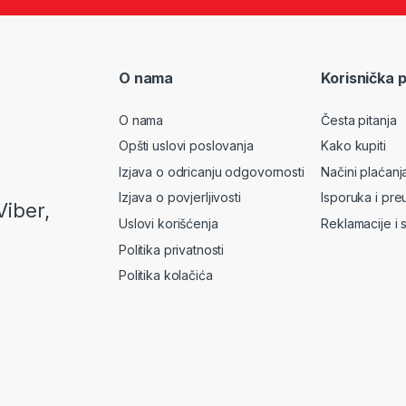
O nama
Korisnička 
O nama
Česta pitanja
Opšti uslovi poslovanja
Kako kupiti
Izjava o odricanju odgovornosti
Načini plaćanj
Izjava o povjerljivosti
Isporuka i pre
Viber,
Uslovi korišćenja
Reklamacije i 
Politika privatnosti
Politika kolačića