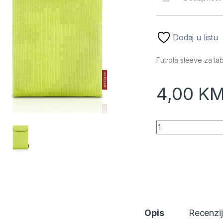
Dodaj u listu
Futrola sleeve za t
4,00
K
Futrola sleeve za 
Opis
Recenzi