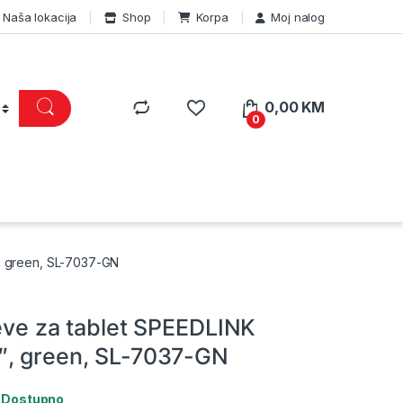
Naša lokacija
Shop
Korpa
Moj nalog
0,00
KM
0
, green, SL-7037-GN
eeve za tablet SPEEDLINK
, green, SL-7037-GN
:
Dostupno