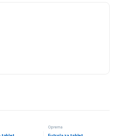
Oprema
 tablet
Futrola za tablet