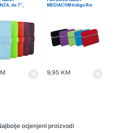
ZA, do 7″,
MEDIACOM Indigo Rio
color, ET181M
sleeve X MI-TBPSC7 7″
KM
9,95
KM
Najbolje ocjenjeni proizvodi