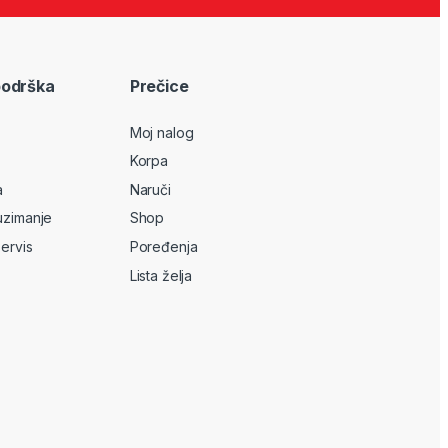
podrška
Prečice
Moj nalog
Korpa
a
Naruči
uzimanje
Shop
servis
Poređenja
Lista želja