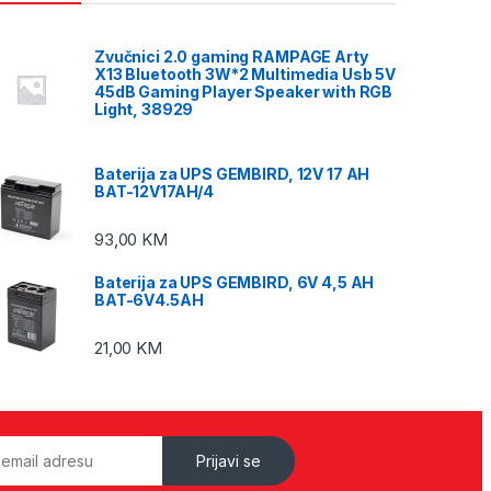
Zvučnici 2.0 gaming RAMPAGE Arty
X13 Bluetooth 3W*2 Multimedia Usb 5V
45dB Gaming Player Speaker with RGB
Light, 38929
Baterija za UPS GEMBIRD, 12V 17 AH
BAT-12V17AH/4
93,00
KM
Baterija za UPS GEMBIRD, 6V 4,5 AH
BAT-6V4.5AH
21,00
KM
Prijavi se