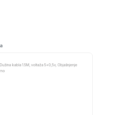
ja
Dužina kabla 1.5M, voltaža 5+0,5v, Objašnjenje
rno