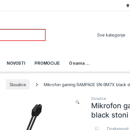
or:
NOVOSTI
PROMOCIJE
O nama …
Slusalice
Mikrofon gaming RAMPAGE SN-RM7X black st
Slusalice
🔍
Mikrofon 
black stoni
Dostupnost