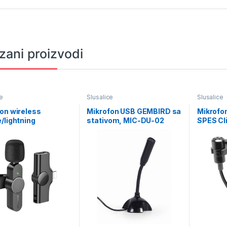
zani proizvodi
e
Slusalice
Slusalice
on wireless
Mikrofon USB GEMBIRD sa
Mikrofo
/lightning
stativom, MIC-DU-02
SPES Cl
ONE BFK12 Trophy
Micropho
r digital black
8691-S