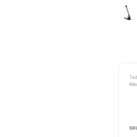
Tež
Mik
SK