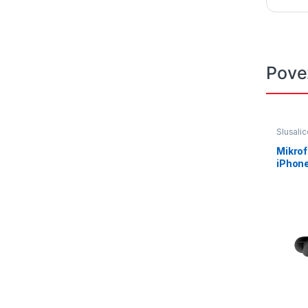
Pove
Slusalic
Mikrof
iPhone
BOROF
lavalie