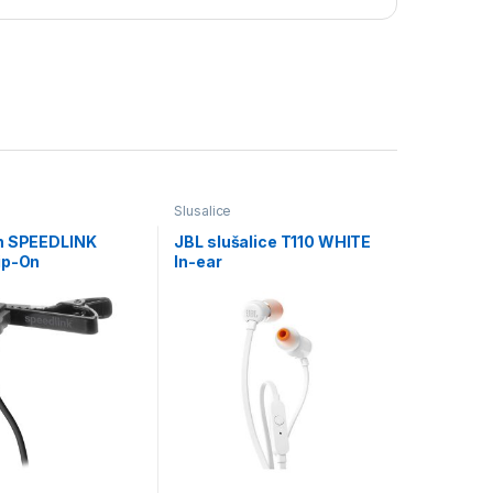
Slusalice
n SPEEDLINK
JBL slušalice T110 WHITE
ip-On
In-ear
ne, black, SL-
BK-01