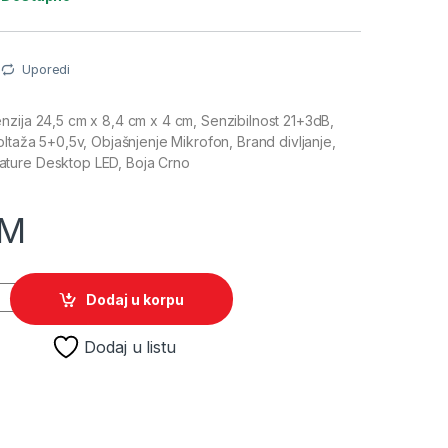
Uporedi
zija 24,5 cm x 8,4 cm x 4 cm, Senzibilnost 21+3dB,
oltaža 5+0,5v, Objašnjenje Mikrofon, Brand divljanje,
ture Desktop LED, Boja Crno
M
AMPAGE SN-RM7X black stoni LED, 21847 quantity
Dodaj u korpu
Dodaj u listu