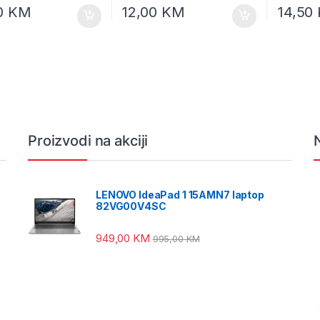
0
KM
12,00
KM
14,50
Proizvodi na akciji
LENOVO IdeaPad 1 15AMN7 laptop
82VG00V4SC
949,00
KM
995,00
KM