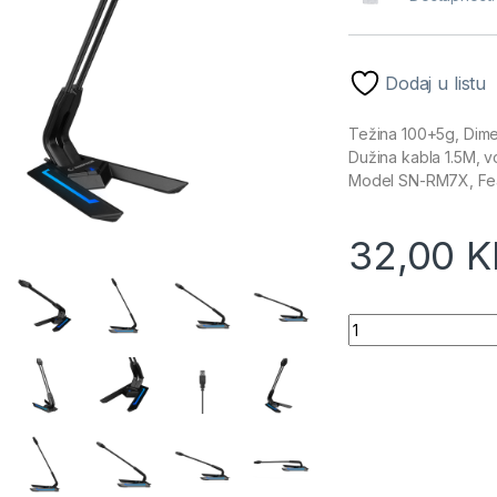
Dodaj u listu
Težina 100+5g, Dimen
Dužina kabla 1.5M, v
Model SN-RM7X, Fea
32,00
K
Mikrofon gaming R