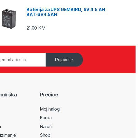
Baterija za UPS GEMBIRD, 6V 4,5 AH
BAT-6V4.5AH
21,00
KM
Prijavi se
podrška
Prečice
Moj nalog
Korpa
a
Naruči
uzimanje
Shop