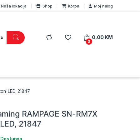
Naša lokacija
Shop
Korpa
Moj nalog
0,00
KM
0
oni LED, 21847
gaming RAMPAGE SN-RM7X
 LED, 21847
:
Dostupno