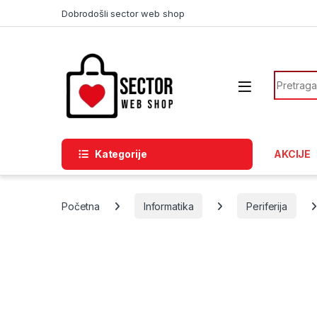
Skip to navigation
Skip to content
Dobrodošli sector web shop
Search f
Kategorije
AKCIJE
Početna
Informatika
Periferija