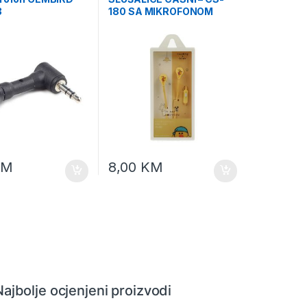
3
180 SA MIKROFONOM
ŽUTE
KM
8,00
KM
Najbolje ocjenjeni proizvodi