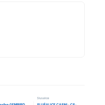
Slusalice
krofon GEMBIRD
SLUŠALICE CASNI – CS-