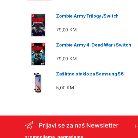
Zombie Army Trilogy /Switch
79,00
KM
Zombie Army 4: Dead War / Switch
79,00
KM
Zaštitno staklo za Samsung S6
5,00
KM
Prijavi se za naš Newsletter
i
promocijama, nagradama...