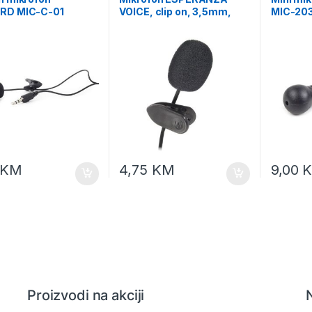
RD MIC-C-01
VOICE, clip on, 3,5mm,
MIC-20
EH178
KM
4,75
KM
9,00
Proizvodi na akciji