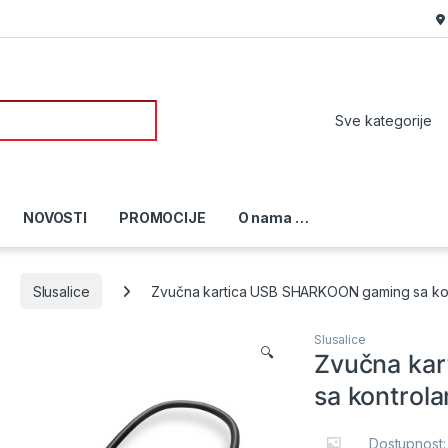
or:
NOVOSTI
PROMOCIJE
O nama …
Slusalice
Zvučna kartica USB SHARKOON gaming sa ko
Slusalice
🔍
Zvučna ka
sa kontrol
Dostupnost