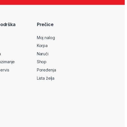
podrška
Prečice
Moj nalog
Korpa
a
Naruči
uzimanje
Shop
servis
Poređenja
Lista želja