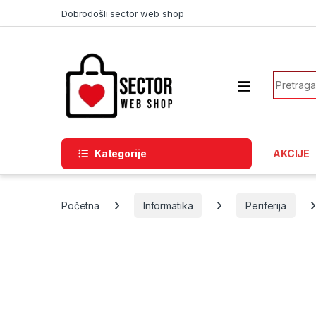
Skip to navigation
Skip to content
Dobrodošli sector web shop
Search f
Kategorije
AKCIJE
Početna
Informatika
Periferija