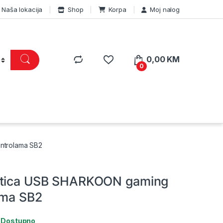
Naša lokacija
Shop
Korpa
Moj nalog
0,00
KM
0
ntrolama SB2
rtica USB SHARKOON gaming
ama SB2
:
Dostupno