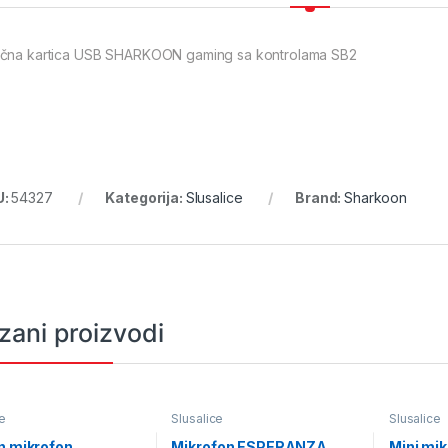
čna kartica USB SHARKOON gaming sa kontrolama SB2
U:
54327
Kategorija:
Slusalice
Brand:
Sharkoon
zani proizvodi
e
Slusalice
Slusalice
n mikrofon
Mikrofon ESPERANZA
Mini mi