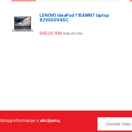
LENOVO IdeaPad 1 15AMN7 laptop
82VG00V4SC
949,00
KM
995,00
KM
 dobijaj informacije o
akcijama,