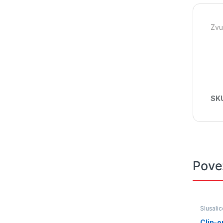
Zvu
SK
Pove
Slusalic
Clip-o