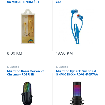
SA MIKROFONOM ŽUTE
ear
8,00
KM
19,90
KM
Slusalice
Slusalice
Mikrofon Razer Seiren V3
Mikrofon HyperX QuadCast
Chroma – RGB USB
S HMIQ1S-XX-RG/G 4P5P7AA
Microphone – FRML
Packaging, RZ19-
05060100-R3M1