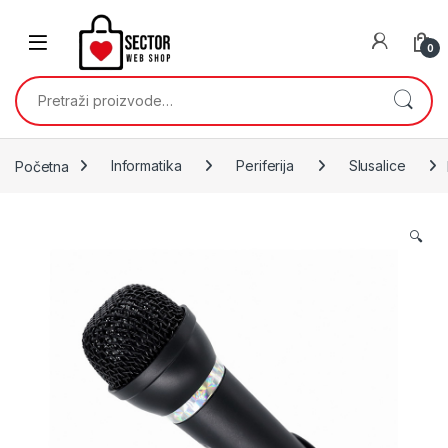
Skip to navigation
Skip to content
0
Pretraži:
Početna
Informatika
Periferija
Slusalice
🔍