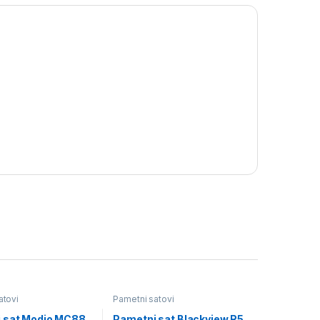
atovi
Pametni satovi
 sat Modio MC88
Pametni sat Blackview R5