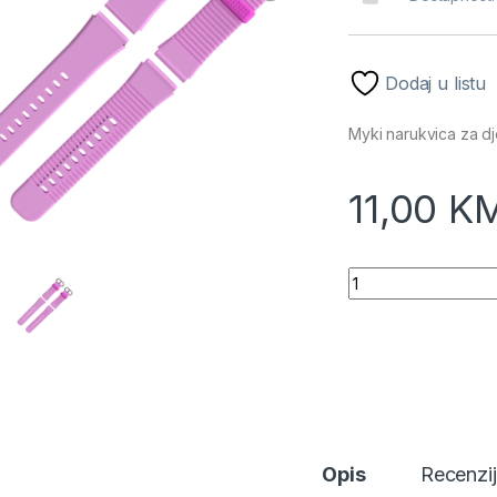
Dodaj u listu
Myki narukvica za dje
11,00
K
Myki narukvica za dj
Opis
Recenzi