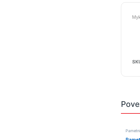
Myki
SK
Pove
Pametni
Pamet