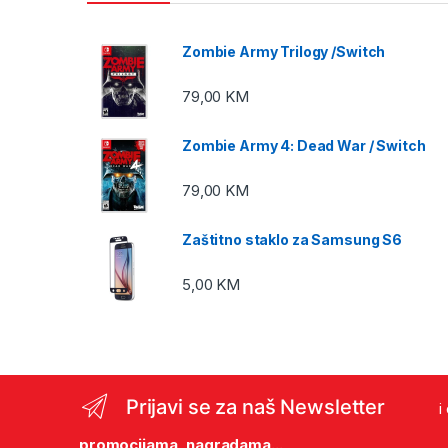
Zombie Army Trilogy /Switch
79,00
KM
Zombie Army 4: Dead War / Switch
79,00
KM
Zaštitno staklo za Samsung S6
5,00
KM
Prijavi se za naš Newsletter
i
promocijama, nagradama...