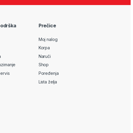
podrška
Prečice
Moj nalog
Korpa
a
Naruči
uzimanje
Shop
servis
Poređenja
Lista želja