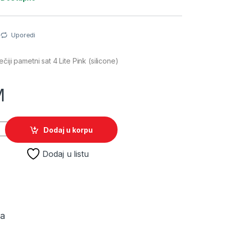
Uporedi
čiji pametni sat 4 Lite Pink (silicone)
M
ečiji pametni sat 4 Lite Pink (silicone) quantity
Dodaj u korpu
Dodaj u listu
ja