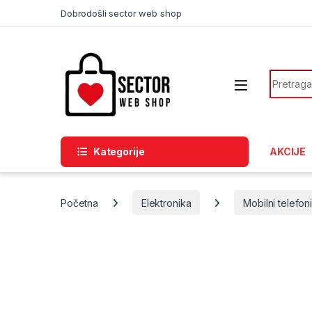
Skip to navigation
Skip to content
Dobrodošli sector web shop
Search f
Kategorije
AKCIJE
Početna
Elektronika
Mobilni telefon