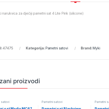
 narukvica za dječiji pametni sat 4 Lite Pink (silicone)
U:
47475
Kategorija:
Pametni satovi
Brand:
Myki
zani proizvodi
 satovi
Pametni satovi
Pametni s
ni sat Modio MC67
Pametni sat Blackview
Pametni