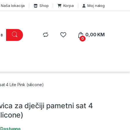
Naša lokacija
Shop
Korpa
Moj nalog
0,00
KM
0
at 4 Lite Pink (silicone)
ica za dječiji pametni sat 4
ilicone)
:
Dostupno