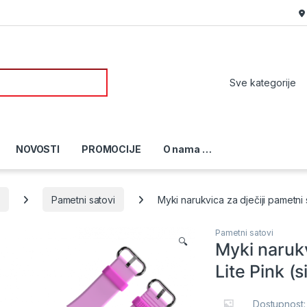
or:
NOVOSTI
PROMOCIJE
O nama …
i
Pametni satovi
Myki narukvica za dječiji pametni s
Pametni satovi
🔍
Myki narukv
Lite Pink (s
Dostupnost