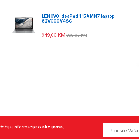
LENOVO IdeaPad 1 15AMN7 laptop
82VG00V4SC
949,00
KM
995,00
KM
 dobijaj informacije o
akcijama,