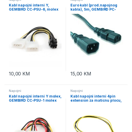
Kabl napojni interni Y,
Euro kabl (prod.napojnog
GEMBIRD CC-PSU-6, molex
kabla), 5m, GEMBIRD PC-
female to 6pin PCI express
189-VDE-5M
10,00
KM
15,00
KM
Napojni
Napojni
Kabl napojni interni Y molex,
Kabl napojni interni 4pin
GEMBIRD CC-PSU-1 molex
extension za maticnu plocu,
4pin 1x female to 2x male
GEMBIRD CC-PSU-7, 4pin
male to 4pin female