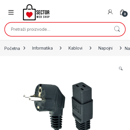
Skip to navigation
Skip to content
0
Pretraži:
Početna
Informatika
Kablovi
Napojni
Na
🔍