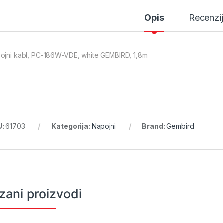
Opis
Recenzi
ojni kabl, PC-186W-VDE, white GEMBIRD, 1,8m
U:
61703
Kategorija:
Napojni
Brand:
Gembird
zani proizvodi