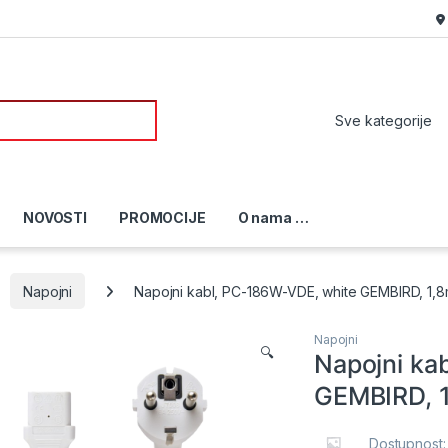
or:
NOVOSTI
PROMOCIJE
O nama …
Napojni
Napojni kabl, PC-186W-VDE, white GEMBIRD, 1,
Napojni
🔍
Napojni ka
GEMBIRD, 
Dostupnost