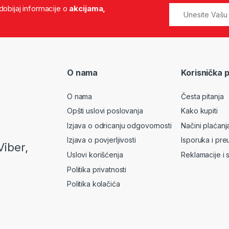
 dobijaj informacije o
akcijama,
O nama
Korisnička 
O nama
Česta pitanja
Opšti uslovi poslovanja
Kako kupiti
Izjava o odricanju odgovornosti
Načini plaćanj
Izjava o povjerljivosti
Isporuka i pre
Viber,
Uslovi korišćenja
Reklamacije i 
Politika privatnosti
Politika kolačića