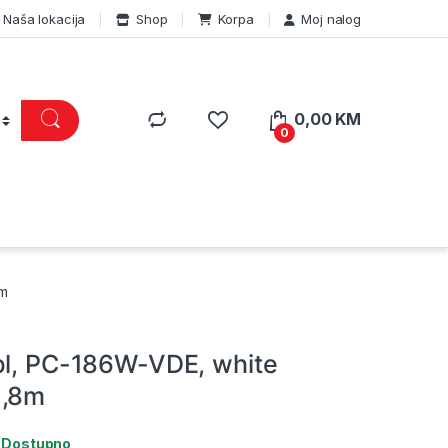
Naša lokacija
Shop
Korpa
Moj nalog
0,00
KM
0
8m
bl, PC-186W-VDE, white
1,8m
:
Dostupno