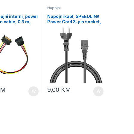
Napojni
ojni interni, power
Napojni kabl, SPEEDLINK
n cable, 0.3 m,
Power Cord 3-pin socket,
EMBIRD, CC-
1,50m, PC-186, SL-
-01
170101-BK
KM
9,00
KM