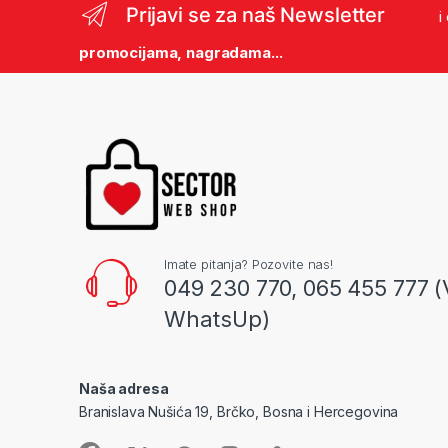
Prijavi se za naš Newsletter
i
promocijama, nagradama...
Imate pitanja? Pozovite nas!
049 230 770, 065 455 777 (
WhatsUp)
Naša adresa
Branislava Nušića 19, Brčko, Bosna i Hercegovina