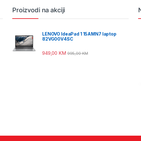
Proizvodi na akciji
LENOVO IdeaPad 1 15AMN7 laptop
82VG00V4SC
949,00
KM
995,00
KM