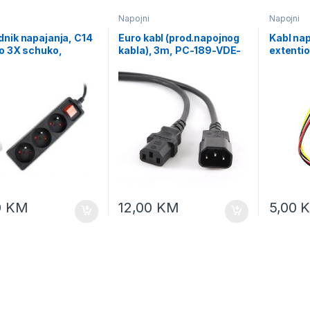
Napojni
Napojni
nik napajanja, C14
Euro kabl (prod.napojnog
Kabl nap
o 3X schuko,
kabla), 3m, PC-189-VDE-
extentio
RD EG-PSU3-01
3M
SATA G
SATAMF
0
KM
12,00
KM
5,00