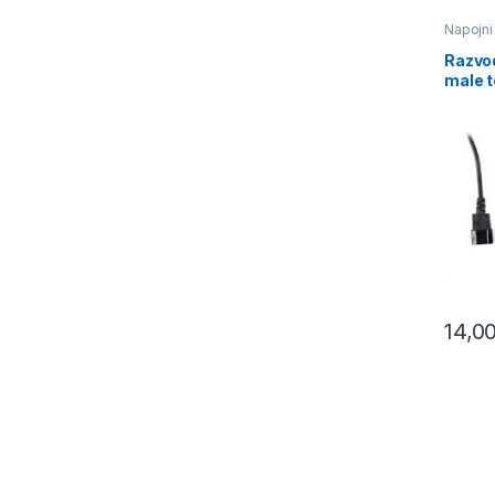
Napojni
Razvod
male t
GEMBI
14,0