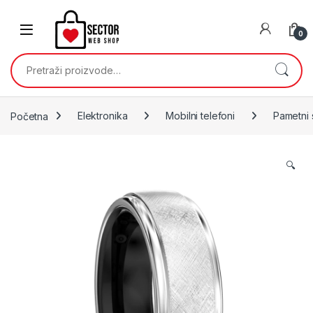
Skip to navigation
Skip to content
0
Pretraži:
Početna
Elektronika
Mobilni telefoni
Pametni 
🔍