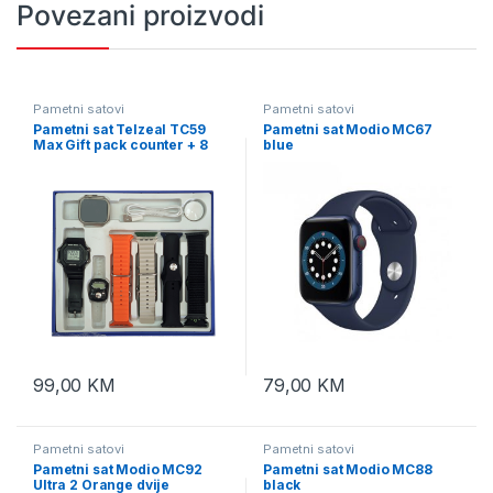
Povezani proizvodi
Pametni satovi
Pametni satovi
Pametni sat Telzeal TC59
Pametni sat Modio MC67
Max Gift pack counter + 8
blue
narukvica
99,00
KM
79,00
KM
Pametni satovi
Pametni satovi
Pametni sat Modio MC92
Pametni sat Modio MC88
Ultra 2 Orange dvije
black