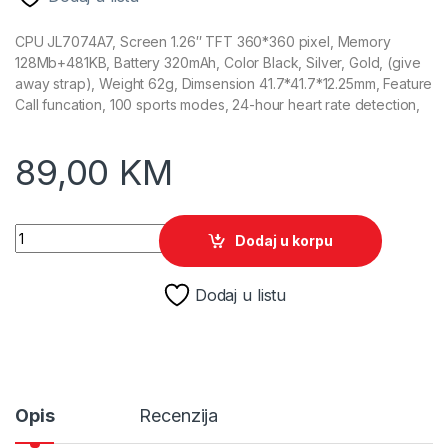
CPU JL7074A7, Screen 1.26″ TFT 360*360 pixel, Memory
128Mb+481KB, Battery 320mAh, Color Black, Silver, Gold, (give
away strap), Weight 62g, Dimsension 41.7*41.7*12.25mm, Feature
Call funcation, 100 sports modes, 24-hour heart rate detection,
89,00
KM
Pametni sat Blackview X30 Gold quantity
Dodaj u korpu
Dodaj u listu
Opis
Recenzija