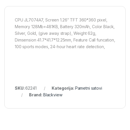
CPU JL7074A7, Screen 1.26″ TFT 360*360 pixel,
Memory 128Mb+481KB, Battery 320mAh, Color Black,
Silver, Gold, (give away strap), Weight 62g,
Dimsension 41.7*41.7*12.25mm, Feature Call funcation,
100 sports modes, 24-hour heart rate detection,
SKU:
62241
Kategorija:
Pametni satovi
Brand:
Blackview