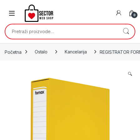
Skip to navigation
Skip to content
0
Pretraži:
Početna
Ostalo
Kancelarija
REGISTRATOR FORN
🔍