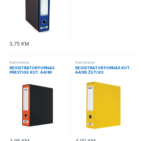
3,75
KM
Kancelarija
Kancelarija
REGISTRATOR FORNAX
REGISTRATOR FORNAX KUT.
PRESTIGE KUT. A4/80
A4/80 ŽUTI K3
SILVER K1
4,95
KM
4,00
KM