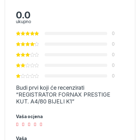
0.0
ukupno
0
0
0
0
0
Budi prvi koji će recenzirati
“REGISTRATOR FORNAX PRESTIGE
KUT. A4/80 BIJELI K1”
Vaša ocjena
Vaša