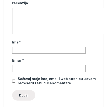
recenzija:
Ime
*
Email
*
Sačuvaj moje ime, email i web stranicu u ovom
browseru za buduće komentare.