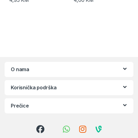
O nama
Korisnička podrška
Prečice