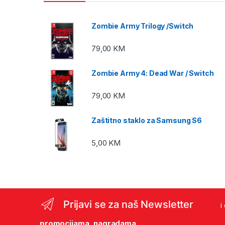
Zombie Army Trilogy /Switch
79,00
KM
Zombie Army 4: Dead War / Switch
79,00
KM
Zaštitno staklo za Samsung S6
5,00
KM
Prijavi se za naš Newsletter
i
promocijama, nagradama...