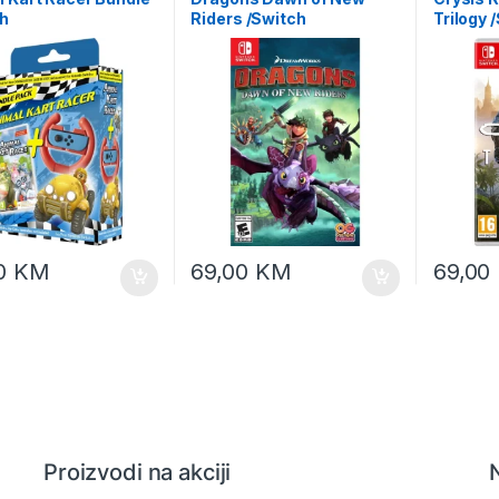
ch
Riders /Switch
Trilogy 
00
KM
69,00
KM
69,00
Proizvodi na akciji