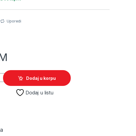
Uporedi
M
ants: The Patrick Star Game /Switch quantity
Dodaj u korpu
Dodaj u listu
ja