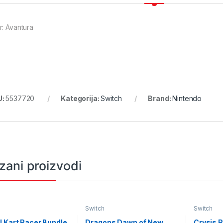
r: Avantura
U:
5537720
Kategorija:
Switch
Brand:
Nintendo
zani proizvodi
Switch
Switch
 Kart Racer Bundle
Dragons Dawn of New
Crysis 