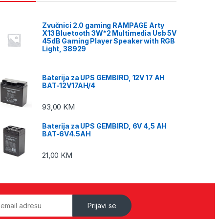
Zvučnici 2.0 gaming RAMPAGE Arty
X13 Bluetooth 3W*2 Multimedia Usb 5V
45dB Gaming Player Speaker with RGB
Light, 38929
Baterija za UPS GEMBIRD, 12V 17 AH
BAT-12V17AH/4
93,00
KM
Baterija za UPS GEMBIRD, 6V 4,5 AH
BAT-6V4.5AH
21,00
KM
Prijavi se