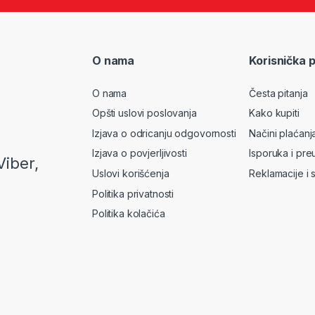
O nama
Korisnička 
O nama
Česta pitanja
Opšti uslovi poslovanja
Kako kupiti
Izjava o odricanju odgovornosti
Načini plaćanj
Izjava o povjerljivosti
Isporuka i pre
Viber,
Uslovi korišćenja
Reklamacije i 
Politika privatnosti
Politika kolačića