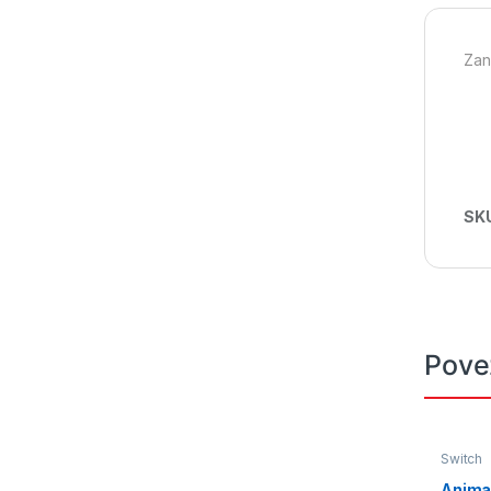
Zan
SK
Pove
Switch
Animal