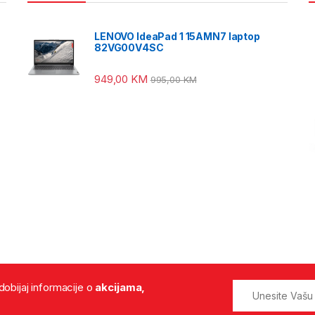
LENOVO IdeaPad 1 15AMN7 laptop
82VG00V4SC
949,00
KM
995,00
KM
 dobijaj informacije o
akcijama,