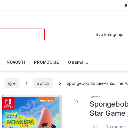
or:
NOVOSTI
PROMOCIJE
O nama …
Igre
Switch
Spongebob SquarePants: The Pat
Switch
🔍
Spongebob 
Star Game 
Dostupnost