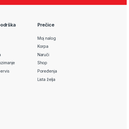
podrška
Prečice
Moj nalog
Korpa
a
Naruči
uzimanje
Shop
servis
Poređenja
Lista želja