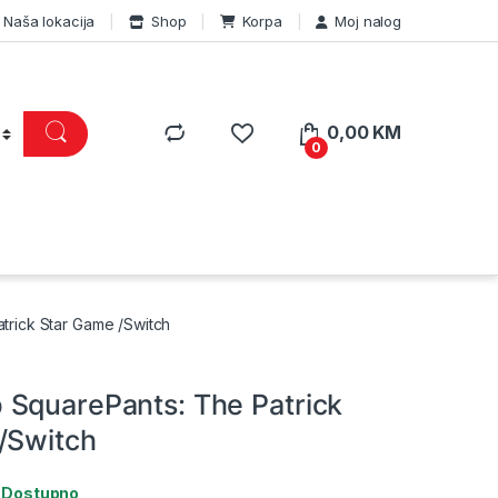
Naša lokacija
Shop
Korpa
Moj nalog
0,00
KM
0
rick Star Game /Switch
SquarePants: The Patrick
/Switch
:
Dostupno