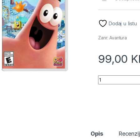
Dodaj u listu
Zanr: Avantura
99,00
K
Spongebob SquareP
Opis
Recenzi