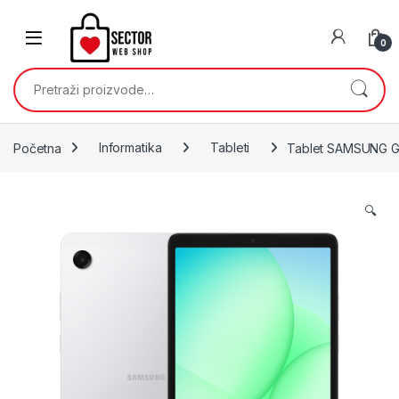
Skip to navigation
Skip to content
0
Pretraži:
Početna
Informatika
Tableti
Tablet SAMSUNG Ga
🔍