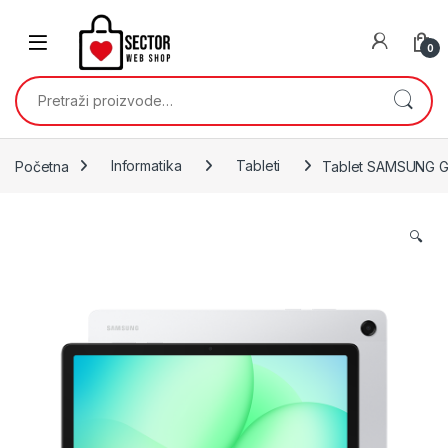
Skip to navigation
Skip to content
0
Pretraži:
Početna
Informatika
Tableti
Tablet SAMSUNG Ga
🔍