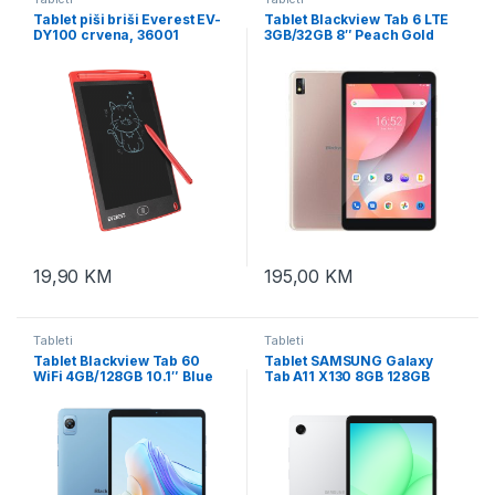
Tablet piši briši Everest EV-
Tablet Blackview Tab 6 LTE
DY100 crvena, 36001
3GB/32GB 8″ Peach Gold
19,90
KM
195,00
KM
Tableti
Tableti
Tablet Blackview Tab 60
Tablet SAMSUNG Galaxy
WiFi 4GB/128GB 10.1″ Blue
Tab A11 X130 8GB 128GB
Silver