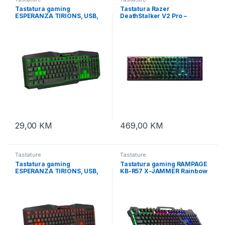
Tastatura gaming
Tastatura Razer
ESPERANZA TIRIONS, USB,
DeathStalker V2 Pro –
illuminated, green, US
Wireless Low Profile Optical
layout, EGK201G
Gaming Keyboard (Linear
Red Switch) – US Layout –
FRML RZ03-04360100-R3M1
29,00
KM
469,00
KM
Tastature
Tastature
Tastatura gaming
Tastatura gaming RAMPAGE
ESPERANZA TIRIONS, USB,
KB-R57 X-JAMMER Rainbow
illuminated, red, US layout,
sa pozadinskim
EGK201R
osvetljenjem USB BiH LC
Layout, 37444