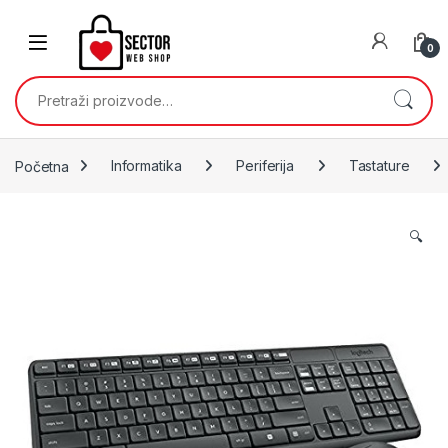
Skip to navigation
Skip to content
0
Pretraži:
Početna
Informatika
Periferija
Tastature
🔍