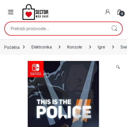
Skip to navigation
Skip to content
0
Pretraži:
Početna
Elektronika
Konzole
Igre
Swi
🔍