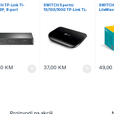
H TP-Link Tl-
SWITCH 5 portni
SWITCH 
8P, 8-port
10/100/1000 TP-Link TL-
LiteWav
0Mbps Desktop PoE
SG1005D
8 Gigabi
h, 8 10/100Mbps
Desktop,
orts including 4
LS1008G
orts, 57W PoE
supply, steel case
00
KM
37,00
KM
49,00
Proizvodi na akciji