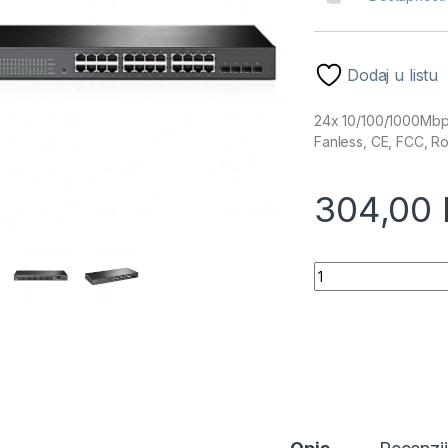
Dodaj u listu
24x 10/100/1000Mbps 
Fanless, CE, FCC, R
304,00
TP-Link T1600G-28