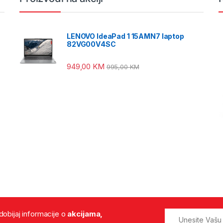
LENOVO IdeaPad 1 15AMN7 laptop
82VG00V4SC
949,00
KM
995,00
KM
 dobijaj informacije o
akcijama,