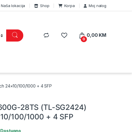
Naša lokacija
Shop
Korpa
Moj nalog
0,00
KM
0
ch 24×10/100/1000 + 4 SFP
1600G-28TS (TL-SG2424)
10/100/1000 + 4 SFP
:
Dostupno