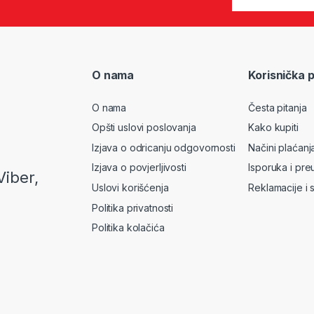
O nama
Korisnička 
O nama
Česta pitanja
Opšti uslovi poslovanja
Kako kupiti
Izjava o odricanju odgovornosti
Načini plaćanj
Izjava o povjerljivosti
Isporuka i pre
Viber,
Uslovi korišćenja
Reklamacije i 
Politika privatnosti
Politika kolačića