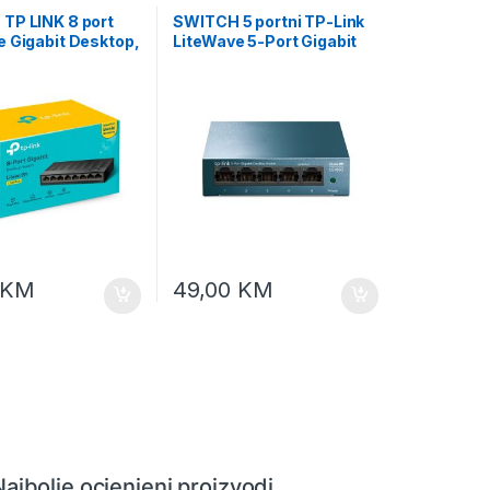
TP LINK 8 port
SWITCH 5 portni TP-Link
e Gigabit Desktop,
LiteWave 5-Port Gigabit
t RJ45 Ports,
Desktop Switch 5 Gigabit
 Plastic case,
LS105G
, 3Y
KM
49,00
KM
Najbolje ocjenjeni proizvodi