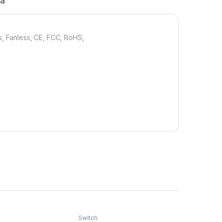
ja
s, Fanless, CE, FCC, RoHS,
Switch