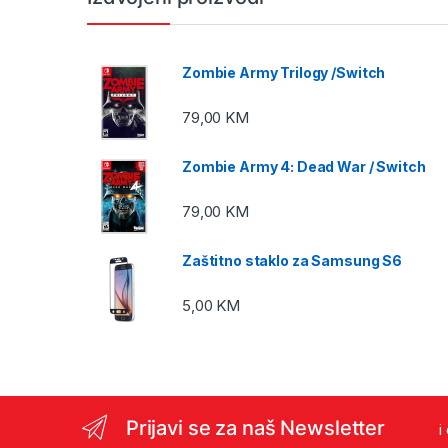
Zombie Army Trilogy /Switch
79,00
KM
Zombie Army 4: Dead War / Switch
79,00
KM
Zaštitno staklo za Samsung S6
5,00
KM
Prijavi se za naš Newsletter
i