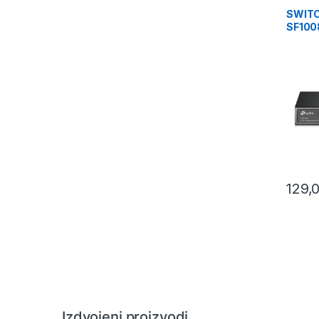
SWITC
SF100
10/10
Switc
RJ45 p
PoE p
Power 
129,
Izdvojeni proizvodi