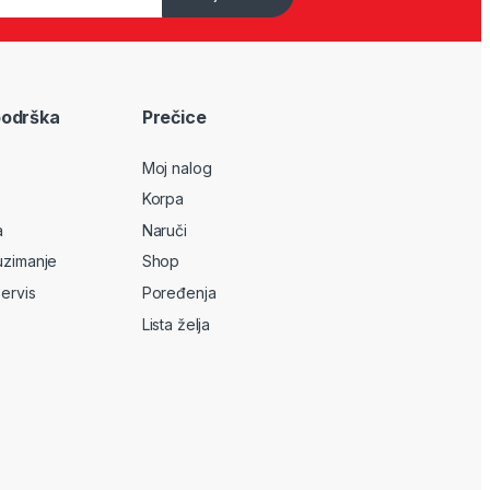
podrška
Prečice
Moj nalog
Korpa
a
Naruči
uzimanje
Shop
servis
Poređenja
Lista želja