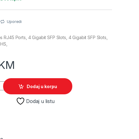
Uporedi
RJ45 Ports, 4 Gigabit SFP Slots, 4 Gigabit SFP Slots,
oHS,
KM
TS (TL-SG2424) Switch 24x10/100/1000 + 4 SFP quantity
Dodaj u korpu
Dodaj u listu