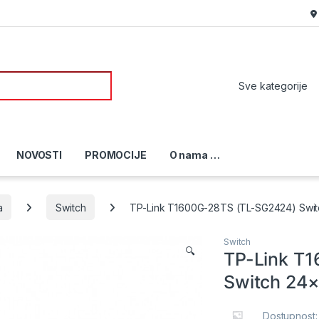
or:
NOVOSTI
PROMOCIJE
O nama …
a
Switch
TP-Link T1600G-28TS (TL-SG2424) Swit
Switch
🔍
TP-Link T
Switch 24×
Dostupnost