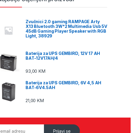
Zvučnici 2.0 gaming RAMPAGE Arty
X13 Bluetooth 3W*2 Multimedia Usb 5V
45dB Gaming Player Speaker with RGB
Light, 38929
Baterija za UPS GEMBIRD, 12V 17 AH
BAT-12V17AH/4
93,00
KM
Baterija za UPS GEMBIRD, 6V 4,5 AH
BAT-6V4.5AH
21,00
KM
Prijavi se