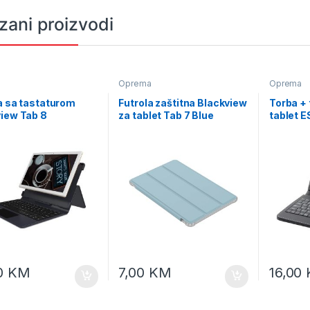
zani proizvodi
a
Oprema
Oprema
a sa tastaturom
Futrola zaštitna Blackview
Torba + 
iew Tab 8
za tablet Tab 7 Blue
tablet 
EK123
0
KM
7,00
KM
16,00