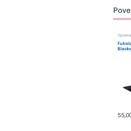
Pove
Oprem
Futrol
Blackv
55,0