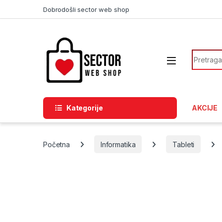
Skip to navigation
Skip to content
Dobrodošli sector web shop
Search f
Kategorije
AKCIJE
Početna
Informatika
Tableti