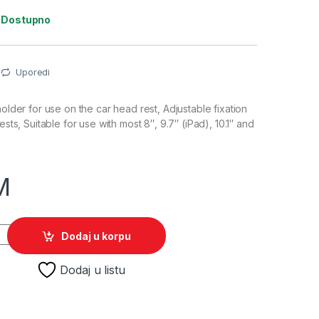
:
Dostupno
Uporedi
holder for use on the car head rest, Adjustable fixation
ests, Suitable for use with most 8″, 9.7″ (iPad), 10.1″ and
M
za tablet za sjedalo u autu GEMBIRD, od 8" do 12" TA-CHHR-02
Dodaj u korpu
Dodaj u listu