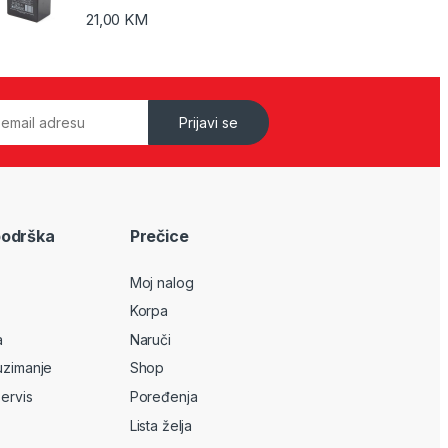
21,00
KM
Prijavi se
podrška
Prečice
Moj nalog
Korpa
a
Naruči
uzimanje
Shop
servis
Poređenja
Lista želja