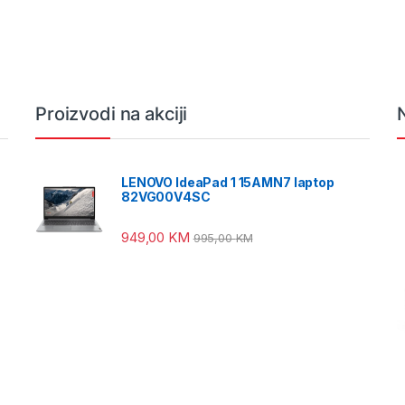
Proizvodi na akciji
LENOVO IdeaPad 1 15AMN7 laptop
82VG00V4SC
949,00
KM
995,00
KM