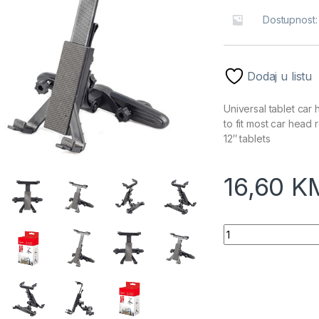
Dostupnost
Dodaj u listu
Universal tablet car 
to fit most car head r
12″ tablets
16,60
K
Univerzalni nosač 