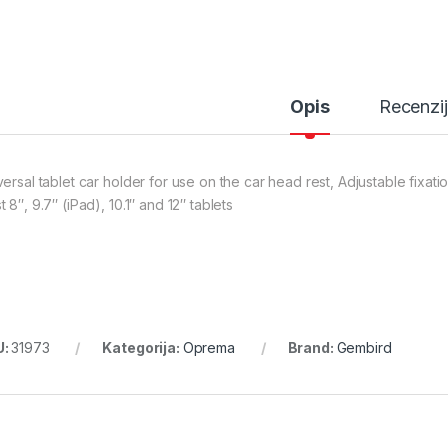
Opis
Recenzi
ersal tablet car holder for use on the car head rest, Adjustable fixatio
 8″, 9.7″ (iPad), 10.1″ and 12″ tablets
U:
31973
Kategorija:
Oprema
Brand:
Gembird