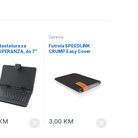
Oprema
tastatura za
Futrola SPEEDLINK
ESPERANZA, do 7″
CRUMP Easy Cover
Sleeve, 7″, crna, SL-7023-
BK
KM
3,00
KM