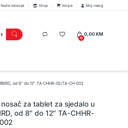
Naša lokacija
Shop
Korpa
Moj nalog
0,00
KM
0
 GEMBIRD, od 8″ do 12″ TA-CHHR-02/TA-CH-002
 nosač za tablet za sjedalo u
RD, od 8″ do 12″ TA-CHHR-
002