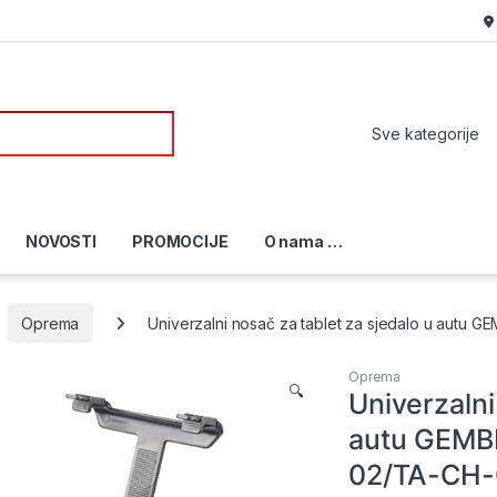
or:
NOVOSTI
PROMOCIJE
O nama …
Oprema
Univerzalni nosač za tablet za sjedalo u autu
Oprema
🔍
Univerzalni
autu GEMBI
02/TA-CH-