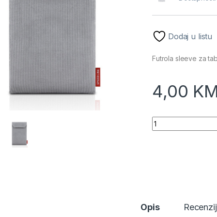
Dodaj u listu
Futrola sleeve za t
4,00
K
Futrola sleeve za 
Opis
Recenzi