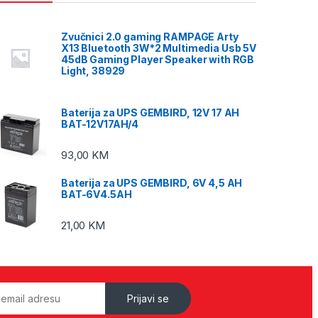
Zvučnici 2.0 gaming RAMPAGE Arty
X13 Bluetooth 3W*2 Multimedia Usb 5V
45dB Gaming Player Speaker with RGB
Light, 38929
Baterija za UPS GEMBIRD, 12V 17 AH
BAT-12V17AH/4
93,00
KM
Baterija za UPS GEMBIRD, 6V 4,5 AH
BAT-6V4.5AH
21,00
KM
Prijavi se