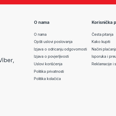
O nama
Korisnička 
O nama
Česta pitanja
Opšti uslovi poslovanja
Kako kupiti
Izjava o odricanju odgovornosti
Načini plaćanj
Izjava o povjerljivosti
Isporuka i pre
Viber,
Uslovi korišćenja
Reklamacije i 
Politika privatnosti
Politika kolačića