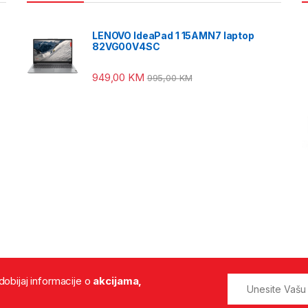
LENOVO IdeaPad 1 15AMN7 laptop
82VG00V4SC
949,00
KM
995,00
KM
 dobijaj informacije o
akcijama,