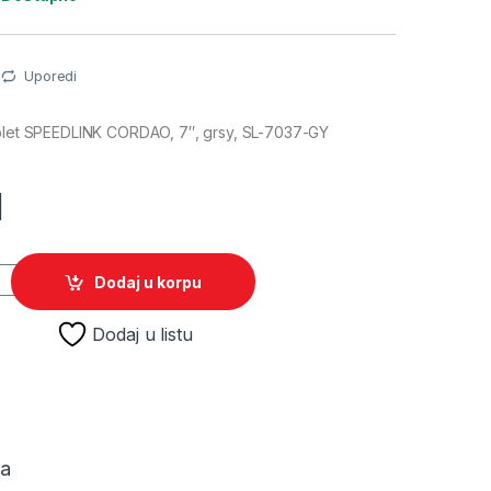
Uporedi
ablet SPEEDLINK CORDAO, 7″, grsy, SL-7037-GY
M
tablet SPEEDLINK CORDAO, 7", grsy, SL-7037-GY quantity
Dodaj u korpu
Dodaj u listu
ja