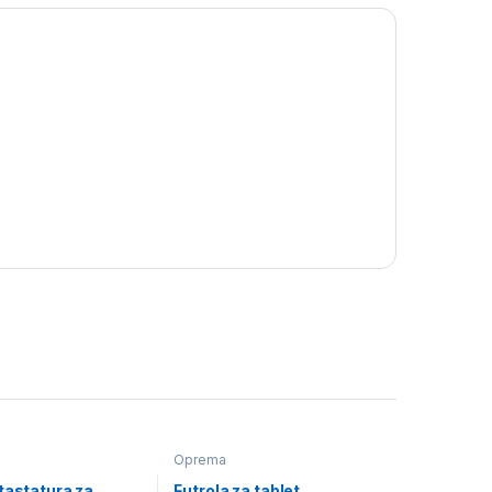
Oprema
tastatura za
Futrola za tablet