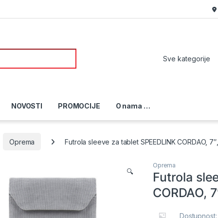
or:
NOVOSTI
PROMOCIJE
O nama …
Oprema
Futrola sleeve za tablet SPEEDLINK CORDAO, 7″
Oprema
🔍
Futrola sl
CORDAO, 7″
Dostupnost