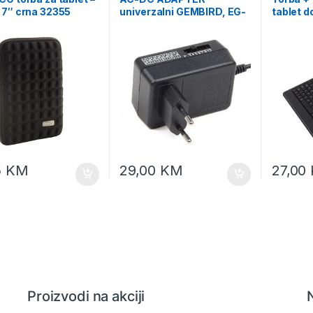
 7″ crna 32355
univerzalni GEMBIRD, EG-
tablet d
MC-009 24W, 100-240V,
ESPERA
2A, 3,4.5,5,6,7.5,9,12V,
EK127
set konektora
5
KM
29,00
KM
27,00
Proizvodi na akciji