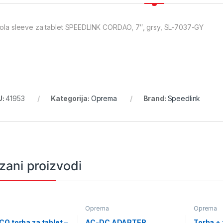
rola sleeve za tablet SPEEDLINK CORDAO, 7″, grsy, SL-7037-GY
U:
41953
Kategorija:
Oprema
Brand:
Speedlink
zani proizvodi
a
Oprema
Oprema
O torba za tablet –
AC-DC ADAPTER
Torba + 