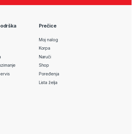
podrška
Prečice
Moj nalog
Korpa
a
Naruči
uzimanje
Shop
servis
Poređenja
Lista želja