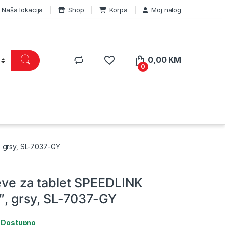
Naša lokacija
Shop
Korpa
Moj nalog
0,00
KM
0
, grsy, SL-7037-GY
eeve za tablet SPEEDLINK
, grsy, SL-7037-GY
:
Dostupno