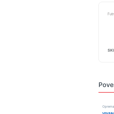
Fut
SK
Pove
Oprem
VIVANC