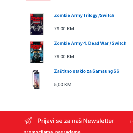
Zombie Army Trilogy /Switch
79,00
KM
Zombie Army 4: Dead War / Switch
79,00
KM
Zaštitno staklo za Samsung S6
5,00
KM
Prijavi se za naš Newsletter
i
promocijama, nagradama...