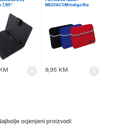
o 7,85″
MEDIACOM Indigo Rio
NZA MADERA
sleeve X MI-TBPSC8 8″
KM
9,95
KM
Najbolje ocjenjeni proizvodi