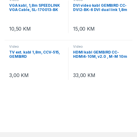
VGA kabl, 1,8m SPEEDLINK
DVI video kabl GEMBIRD CC-
VGA Cable, SL-170013-BK
DVI2-BK-6 DVI dual link 1,8m
cable, black
10,50
KM
15,00
KM
Video
Video
TV ext. kabl 1,8m, CCV-515,
HDMI kabl GEMBIRD CC-
GEMBIRD
HDMI4-10M, v2.0 , M-M 10m
gold connector, BULK
3,00
KM
33,00
KM