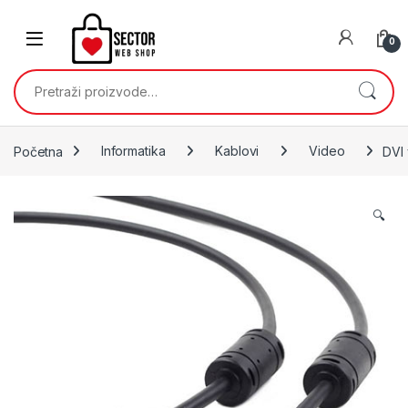
Skip to navigation
Skip to content
0
Pretraži:
Početna
Informatika
Kablovi
Video
DVI
🔍