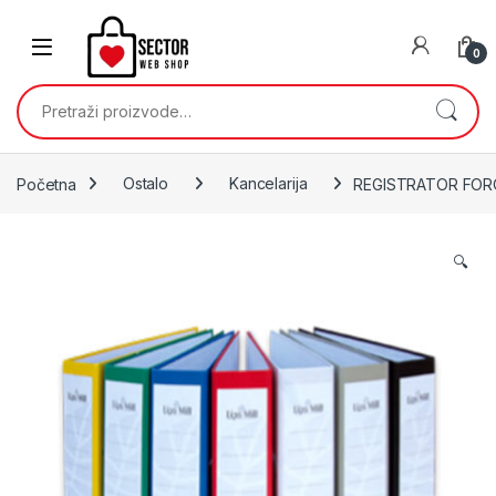
Skip to navigation
Skip to content
0
Pretraži:
Početna
Ostalo
Kancelarija
REGISTRATOR FOROF
🔍