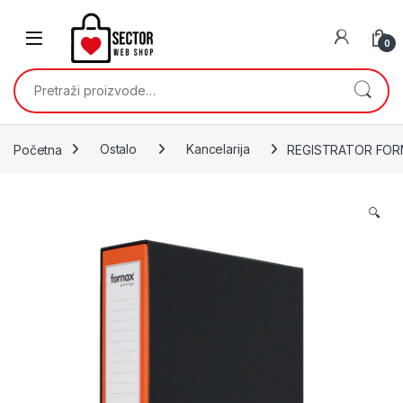
Skip to navigation
Skip to content
0
Pretraži:
Početna
Ostalo
Kancelarija
REGISTRATOR FORN
🔍