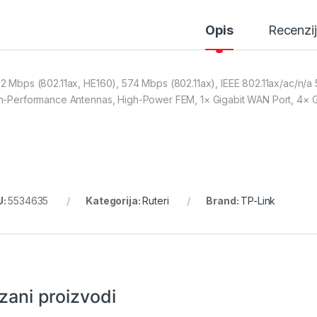
Opis
Recenzi
2 Mbps (802.11ax, HE160), 574 Mbps (802.11ax), IEEE 802.11ax/ac/n/a 
h-Performance Antennas, High-Power FEM, 1× Gigabit WAN Port, 4× Gi
U:
5534635
Kategorija:
Ruteri
Brand:
TP-Link
zani proizvodi