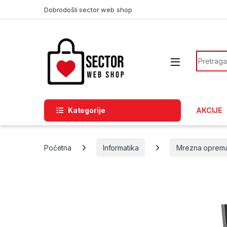
Skip to navigation
Skip to content
Dobrodošli sector web shop
Search f
Kategorije
AKCIJE
Početna
Informatika
Mrezna oprem