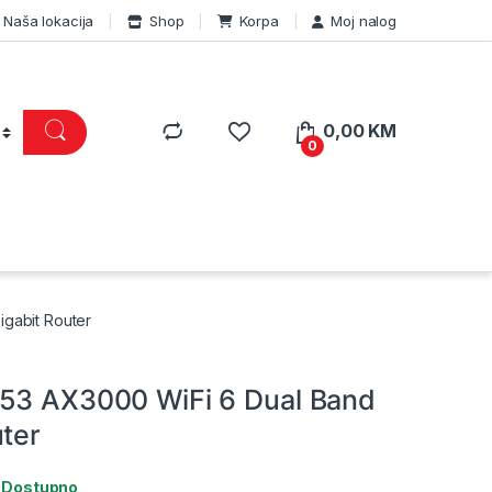
Naša lokacija
Shop
Korpa
Moj nalog
0,00
KM
0
gabit Router
53 AX3000 WiFi 6 Dual Band
uter
:
Dostupno