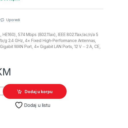
Uporedi
 HE160), 574 Mbps (802.11ax), IEEE 802.11ax/ac/n/a 5
n/b/g 2.4 GHz, 4× Fixed High-Performance Antennas,
igabit WAN Port, 4× Gigabit LAN Ports, 12 V ⎓ 2 A, CE,
KM
0 WiFi 6 Dual Band Gigabit Router quantity
Dodaj u korpu
Dodaj u listu