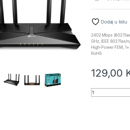
Dodaj u listu
2402 Mbps (802.11ax,
GHz, IEEE 802.11ax/
High-Power FEM, 1× G
RoHS
129,00
TP-Link AX53 AX300