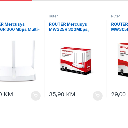
Ruteri
Ruteri
R Mercusys
ROUTER Mercusys
ROUTER
R 300 Mbps Multi-
MW325R 300Mbps,
MW305R
ireless N Router, 3
4x5dBi fixed omni
3x5dBi f
d External
directional antennas,
directio
nas, 3× 10/100 LAN
4×10/100Mbps LAN ports,
4×10/10
1× 10/100 WAN Port,
IEEE 802.11b, 2.4GHz, CE,
IEEE 802
- Access Poin
IEEE 802
00
KM
35,90
KM
29,00