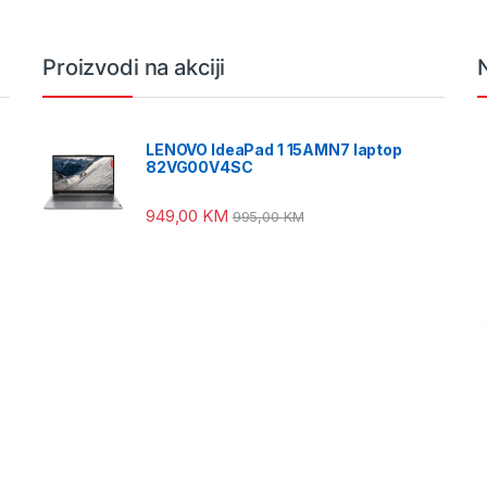
Proizvodi na akciji
LENOVO IdeaPad 1 15AMN7 laptop
82VG00V4SC
949,00
KM
995,00
KM