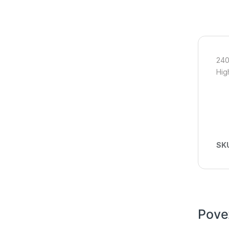
240
Hig
SK
Pove