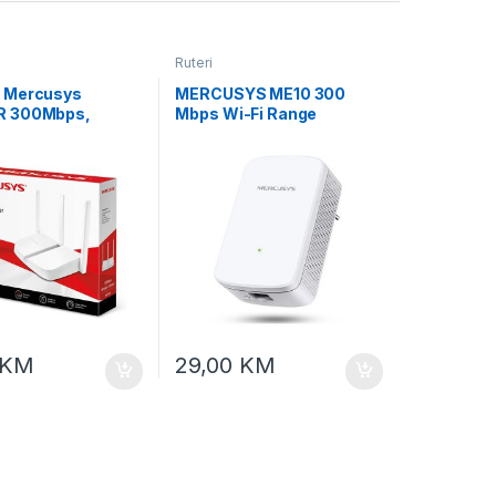
Ruteri
 Mercusys
MERCUSYS ME10 300
 300Mbps,
Mbps Wi-Fi Range
ixed omni
Extender 300 Mbps on 2.4
nal antennas,
GHz 1×10/100Mbps RJ45
0Mbps LAN ports,
Port RESET/WPS Button
.11n, IEEE 802.11g,
.11b, 2.4GHz, CE,
KM
29,00
KM