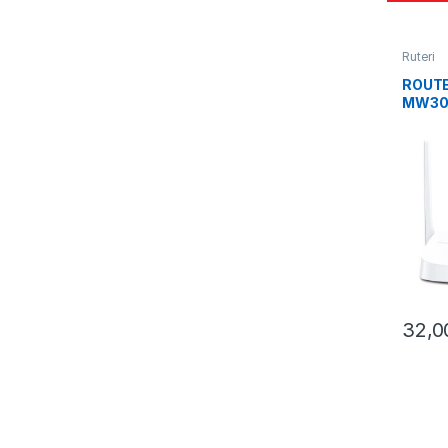
Ruteri
ROUTE
MW306
Mode W
× Fixe
Anten
Port, 
4 in 1
32,