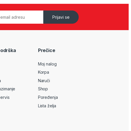
Prijavi se
podrška
Prečice
Moj nalog
Korpa
a
Naruči
uzimanje
Shop
servis
Poređenja
Lista želja