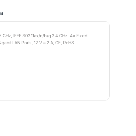
ja
5 GHz, IEEE 802.11ax/n/b/g 2.4 GHz, 4× Fixed
gabit LAN Ports, 12 V ⎓ 2 A, CE, RoHS