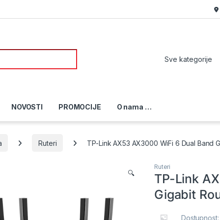
or:
NOVOSTI
PROMOCIJE
O nama …
a
Ruteri
TP-Link AX53 AX3000 WiFi 6 Dual Band Gi
Ruteri
🔍
TP-Link AX
Gigabit Ro
Dostupnost